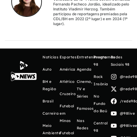
Fernando Pacheco Jordão, idealizado pelo
Instituto Vladimir Herzog. Também
participou de reportagens premiadas pela
CDL/BH em 2022 (2º lugar) e em 2024 (1º
lugar).
Notícias
Esportes
Entretenimento
Programas
Redes
98
Sociais 98
Auto
América
Agenda
Rock
@rede98o
BH e
Atlético
Cinema,
Insônia
Região
TV e
@rede98o
Cruzeiro
Séries
No
Brasil
/rede98o
Fundo
Futebol
Famosos
do Baú
Carreira
em
@98live
Minas
Nas
Central
Meio
@98livee
Redes
98
Ambiente
Futebol