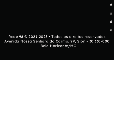
d
a
d
e
Rede 98 © 2021-2025 • Todos os direitos reservados
Avenida Nossa Senhora do Carmo, 99, Sion - 30.330-000
- Belo Horizonte/MG