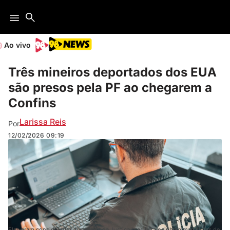
Ao vivo
Três mineiros deportados dos EUA
são presos pela PF ao chegarem a
Confins
Larissa Reis
Por
12/02/2026
09:19
Eles eram considerados foragidos da Justiça brasileira e tinham mandados de