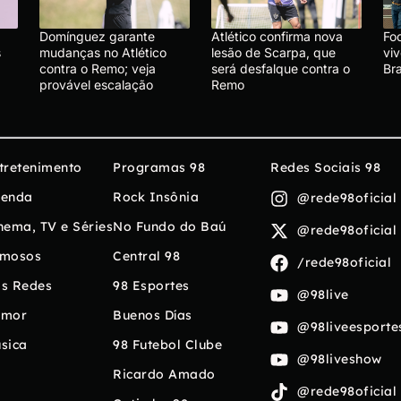
Domínguez garante
Atlético confirma nova
Foo
s
mudanças no Atlético
lesão de Scarpa, que
vi
contra o Remo; veja
será desfalque contra o
Br
provável escalação
Remo
tretenimento
Programas 98
Redes Sociais 98
enda
Rock Insônia
@rede98oficial
nema, TV e Séries
No Fundo do Baú
@rede98oficial
mosos
Central 98
/rede98oficial
s Redes
98 Esportes
@98live
umor
Buenos Días
@98liveesporte
sica
98 Futebol Clube
@98liveshow
Ricardo Amado
@rede98oficial