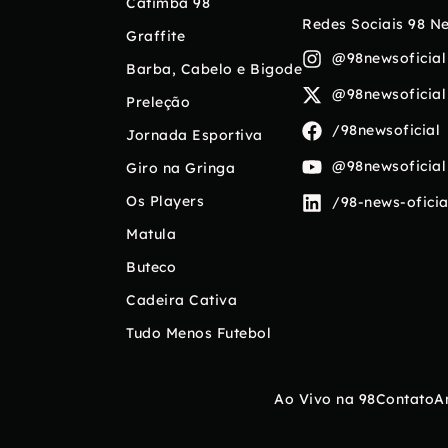
Catimba 98
Redes Sociais 98 N
Graffite
@98newsoficial
Barba, Cabelo e Bigode
@98newsoficial
Preleção
/98newsoficial
Jornada Esportiva
@98newsoficial
Giro na Gringa
Os Players
/98-news-oficia
Matula
Buteco
Cadeira Cativa
Tudo Menos Futebol
Ao Vivo na 98
Contato
A