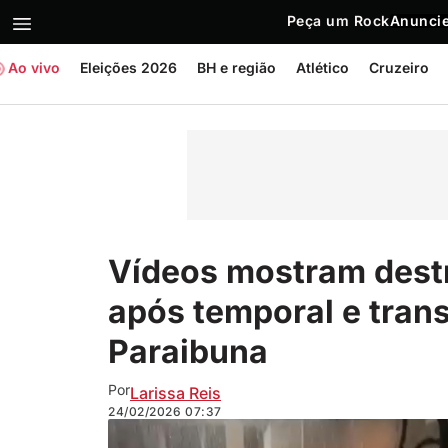
Peça um Rock
Anuncie
Ao vivo
Eleições 2026
BH e região
Atlético
Cruzeiro
Vídeos mostram destr
após temporal e tran
Paraibuna
Por
Larissa Reis
24/02/2026
07:37