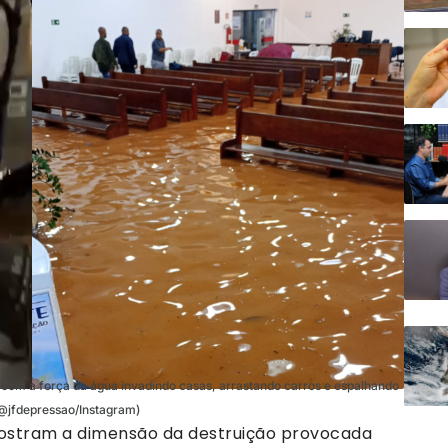
com a força da água invadindo casas, arrastando carros e espalhando
/@jfdepressao/Instagram)
mostram a dimensão da destruição provocada