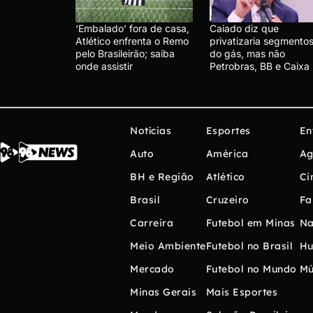
‘Embalado’ fora de casa,
Caiado diz que
Atlético enfrenta o Remo
privatizaria segmento
pelo Brasileirão; saiba
do gás, mas não
onde assistir
Petrobras, BB e Caixa
Notícias
Esportes
En
Auto
América
Ag
BH e Região
Atlético
Ci
Brasil
Cruzeiro
Fa
Carreira
Futebol em Minas
Na
Meio Ambiente
Futebol no Brasil
H
Mercado
Futebol no Mundo
Mú
Minas Gerais
Mais Esportes