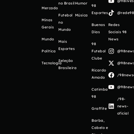
@98live
no Brasil
Humor
98
Mercado
Esportes
@rede98o
Futebol
Música
Minas
no
Buenos
Redes
Gerais
Mundo
Días
Sociais 98
Mundo
News
Mais
98
Esportes
Política
Futebol
@98newso
Clube
Seleção
Tecnologia
@98newso
Brasileira
Ricardo
/98newso
Amado
@98newso
Catimba
98
/98-
news-
Graffite
oficial
Barba,
Cabelo e