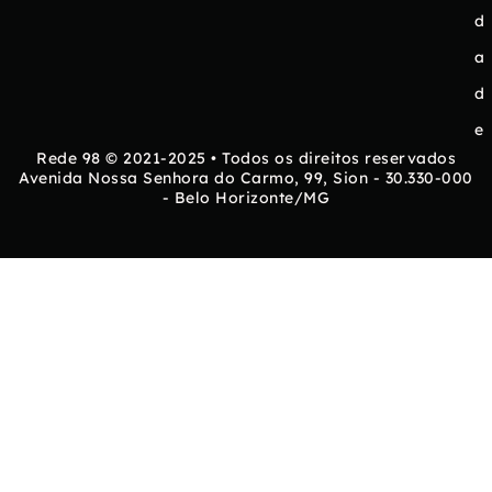
d
a
d
e
Rede 98 © 2021-2025 • Todos os direitos reservados
Avenida Nossa Senhora do Carmo, 99, Sion - 30.330-000
- Belo Horizonte/MG