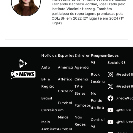
Fernando Pacheco Jordão, idealizado pelo
Instituto Vladimir Herzog. Também
participou de reportagens premiadas pela
CDL/BH em 2022 (2º lugar) e em 2024 (1º
lugar).
Notícias
Esportes
Entretenimento
Programas
Redes
98
Sociais 98
Auto
América
Agenda
Rock
@rede98o
BH e
Atlético
Cinema,
Insônia
Região
TV e
@rede98o
Cruzeiro
Séries
No
Brasil
/rede98o
Fundo
Futebol
Famosos
do Baú
Carreira
em
@98live
Minas
Nas
Central
Meio
@98livee
Redes
98
Ambiente
Futebol