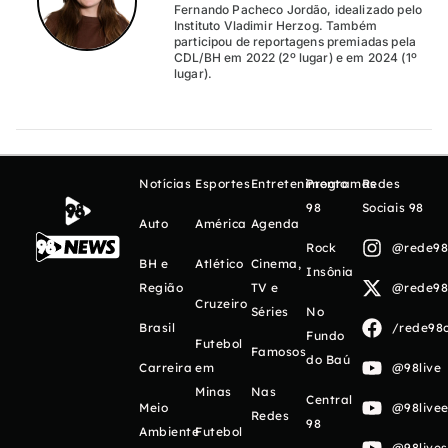
Fernando Pacheco Jordão, idealizado pelo
Instituto Vladimir Herzog. Também
participou de reportagens premiadas pela
CDL/BH em 2022 (2º lugar) e em 2024 (1º
lugar).
Notícias
Esportes
Entretenimento
Programas
Redes
98
Sociais 98
Auto
América
Agenda
Rock
@rede98o
BH e
Atlético
Cinema,
Insônia
Região
TV e
@rede98o
Cruzeiro
Séries
No
Brasil
/rede98o
Fundo
Futebol
Famosos
do Baú
Carreira
em
@98live
Minas
Nas
Central
Meio
@98livee
Redes
98
Ambiente
Futebol
@98live