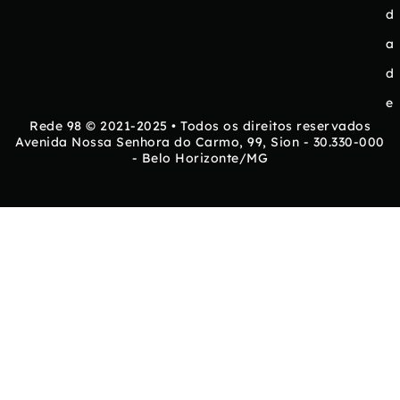
d
a
d
e
Rede 98 © 2021-2025 • Todos os direitos reservados
Avenida Nossa Senhora do Carmo, 99, Sion - 30.330-000
- Belo Horizonte/MG