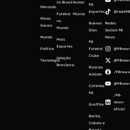
no Brasil
Humor
98
Mercado
Esportes
@rede98o
Futebol
Música
Minas
no
Buenos
Redes
Gerais
Mundo
Días
Sociais 98
Mundo
News
Mais
98
Esportes
Política
Futebol
@98newso
Clube
Seleção
Tecnologia
@98newso
Brasileira
Ricardo
/98newso
Amado
@98newso
Catimba
98
/98-
news-
Graffite
oficial
Barba,
Cabelo e
Bigode