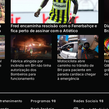
a
Fred encaminha rescisão com o Fenerbahçe e
Di
a
fica perto de assinar com o Atlético
Br
l
Fábrica atingida por
Motociclista abre
Fe
e
incêndio em BH não tinha
caminho no trânsito de
Gil
autorização dos
BH para paciente em
gr
Bombeiros para
parada cardíaca chegar
de
funcionamento
à emergência
tretenimento
Programas 98
Redes Sociais 98