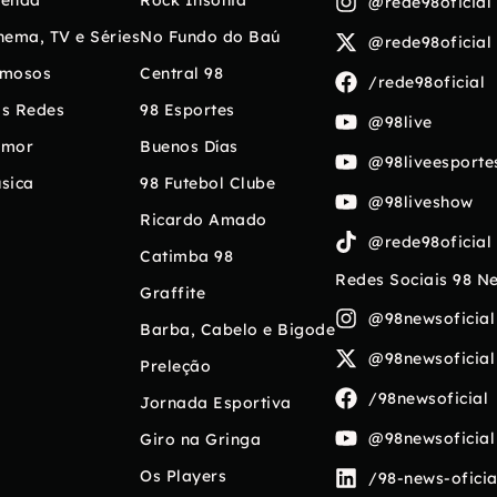
enda
Rock Insônia
@rede98oficial
nema, TV e Séries
No Fundo do Baú
@rede98oficial
mosos
Central 98
/rede98oficial
s Redes
98 Esportes
@98live
umor
Buenos Días
@98liveesporte
sica
98 Futebol Clube
@98liveshow
Ricardo Amado
@rede98oficial
Catimba 98
Redes Sociais 98 N
Graffite
@98newsoficial
Barba, Cabelo e Bigode
@98newsoficial
Preleção
/98newsoficial
Jornada Esportiva
@98newsoficial
Giro na Gringa
Os Players
/98-news-oficia