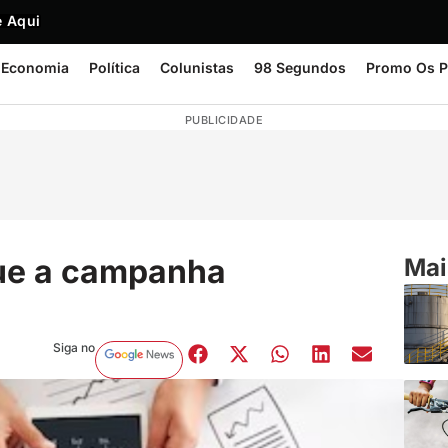
 Aqui
Economia
Política
Colunistas
98 Segundos
Promo Os P
PUBLICIDADE
que a campanha
Mai
Siga no