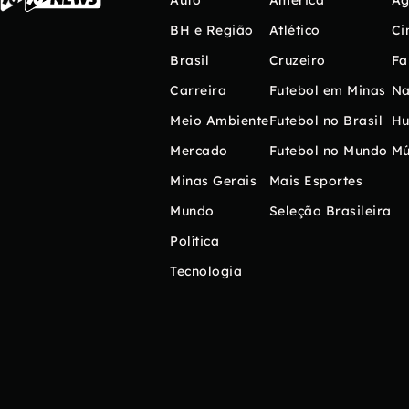
Auto
América
Ag
BH e Região
Atlético
Ci
Brasil
Cruzeiro
Fa
Carreira
Futebol em Minas
Na
Meio Ambiente
Futebol no Brasil
H
Mercado
Futebol no Mundo
Mú
Minas Gerais
Mais Esportes
Mundo
Seleção Brasileira
Política
Tecnologia