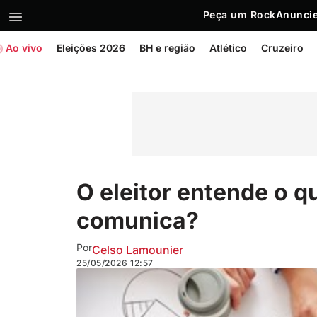
Peça um Rock
Anuncie
Ao vivo
Eleições 2026
BH e região
Atlético
Cruzeiro
O eleitor entende o 
comunica?
Por
Celso Lamounier
25/05/2026
12:57