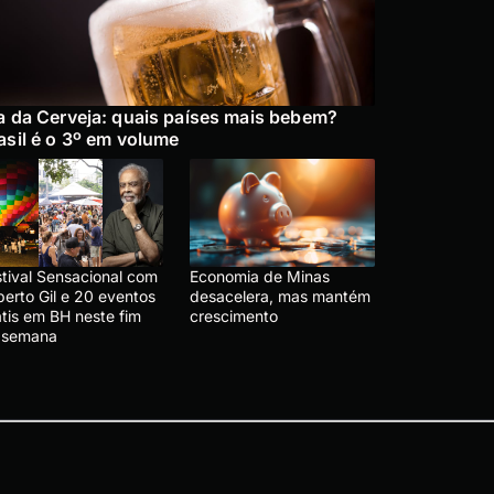
a da Cerveja: quais países mais bebem?
asil é o 3º em volume
stival Sensacional com
Economia de Minas
berto Gil e 20 eventos
desacelera, mas mantém
átis em BH neste fim
crescimento
 semana