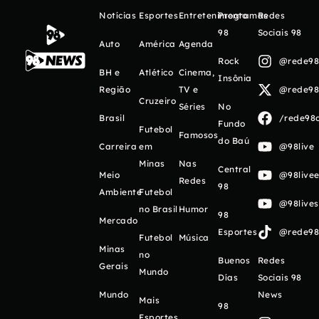
Notícias
Esportes
Entretenimento
Programas
Redes
98
Sociais 98
Auto
América
Agenda
Rock
@rede98o
BH e
Atlético
Cinema,
Insônia
Região
TV e
@rede98o
Cruzeiro
Séries
No
Brasil
/rede98o
Fundo
Futebol
Famosos
do Baú
Carreira
em
@98live
Minas
Nas
Central
Meio
@98livee
Redes
98
Ambiente
Futebol
@98live
no Brasil
Humor
98
Mercado
Esportes
@rede98o
Futebol
Música
Minas
no
Buenos
Redes
Gerais
Mundo
Días
Sociais 98
Mundo
News
Mais
98
Esportes