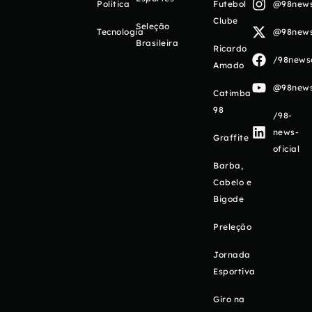
Política
Futebol
@98newso
Clube
Seleção
Tecnologia
@98newso
Brasileira
Ricardo
/98newso
Amado
@98newso
Catimba
98
/98-
news-
Graffite
oficial
Barba,
Cabelo e
Bigode
Preleção
Jornada
Esportiva
Giro na