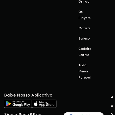
Gringa
Os
Players
Matula
Buteco
Cadeira
Cativa
Tudo
Menos
Futebol
Baixe Nosso Aplicativo
A
o
V
Siga a Rede 98 no