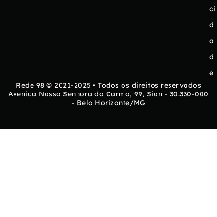
ci
d
a
d
e
Rede 98 © 2021-2025 • Todos os direitos reservados
Avenida Nossa Senhora do Carmo, 99, Sion - 30.330-000
- Belo Horizonte/MG