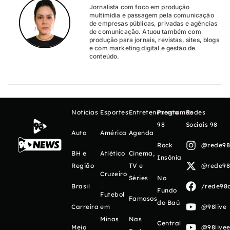
Jornalista com foco em produção
multimídia e passagem pela comunicação
de empresas públicas, privadas e agências
de comunicação. Atuou também com
produção para jornais, revistas, sites, blogs
e com marketing digital e gestão de
conteúdo.
Notícias
Esportes
Entretenimento
Programas
Redes
98
Sociais 98
Auto
América
Agenda
Rock
@rede98o
BH e
Atlético
Cinema,
Insônia
Região
TV e
@rede98o
Cruzeiro
Séries
No
Brasil
/rede98o
Fundo
Futebol
Famosos
do Baú
Carreira
em
@98live
Minas
Nas
Central
Meio
@98livee