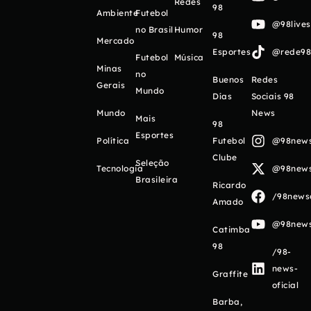
Redes
98
Ambiente
Futebol
@98live
no Brasil
Humor
98
Mercado
Esportes
@rede98o
Futebol
Música
Minas
no
Buenos
Redes
Gerais
Mundo
Días
Sociais 98
Mundo
News
Mais
98
Esportes
Política
Futebol
@98newso
Clube
Seleção
Tecnologia
@98newso
Brasileira
Ricardo
/98newso
Amado
@98newso
Catimba
98
/98-
news-
Graffite
oficial
Barba,