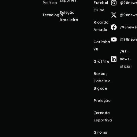
Esportes
Política
Futebol
@98newso
Clube
Seleção
Tecnologia
@98newso
Brasileira
Ricardo
/98newso
Amado
@98newso
Catimba
98
/98-
news-
Graffite
oficial
Barba,
Cabelo e
Bigode
Preleção
Jornada
Esportiva
Giro na