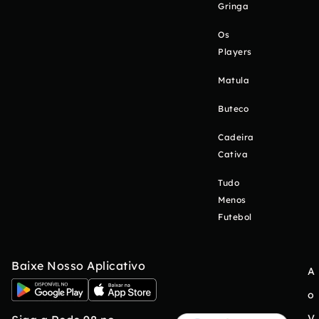
Gringa
Os
Players
Matula
Buteco
Cadeira
Cativa
Tudo
Menos
Futebol
Baixe Nosso Aplicativo
A
o
V