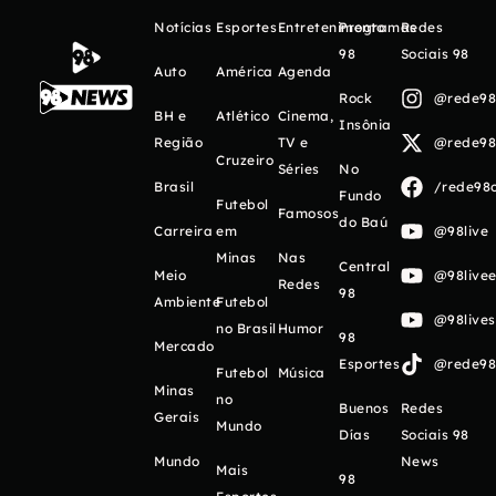
Notícias
Esportes
Entretenimento
Programas
Redes
98
Sociais 98
Auto
América
Agenda
Rock
@rede98o
BH e
Atlético
Cinema,
Insônia
Região
TV e
@rede98o
Cruzeiro
Séries
No
Brasil
/rede98o
Fundo
Futebol
Famosos
do Baú
Carreira
em
@98live
Minas
Nas
Central
Meio
@98livee
Redes
98
Ambiente
Futebol
@98live
no Brasil
Humor
98
Mercado
Esportes
@rede98o
Futebol
Música
Minas
no
Buenos
Redes
Gerais
Mundo
Días
Sociais 98
Mundo
News
Mais
98