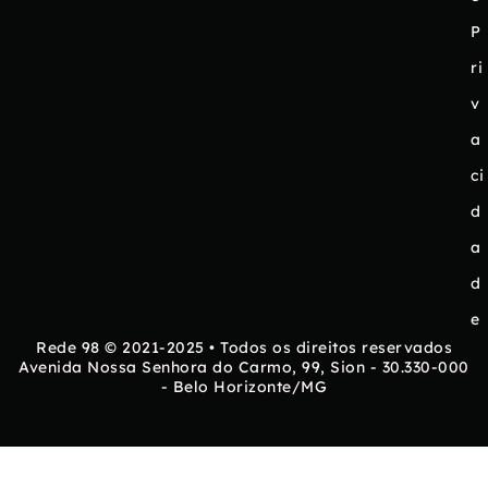
P
ri
v
a
ci
d
a
d
e
Rede 98 © 2021-2025 • Todos os direitos reservados
Avenida Nossa Senhora do Carmo, 99, Sion - 30.330-000
- Belo Horizonte/MG