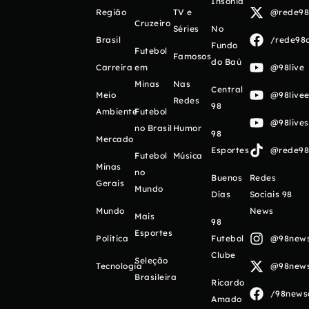
Insônia
Região
TV e
@rede98o
Cruzeiro
Séries
No
Brasil
/rede98o
Fundo
Futebol
Famosos
do Baú
Carreira
em
@98live
Minas
Nas
Central
Meio
@98livee
Redes
98
Ambiente
Futebol
@98live
no Brasil
Humor
98
Mercado
Esportes
@rede98o
Futebol
Música
Minas
no
Buenos
Redes
Gerais
Mundo
Días
Sociais 98
Mundo
News
Mais
98
Esportes
Política
Futebol
@98newso
Clube
Seleção
Tecnologia
@98newso
Brasileira
Ricardo
/98newso
Amado