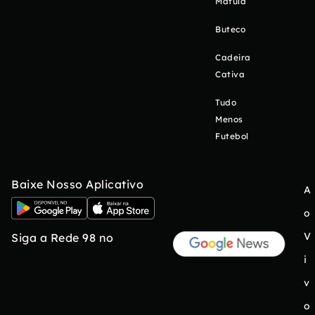
Matula
Buteco
Cadeira
Cativa
Tudo
Menos
Futebol
Baixe Nosso Aplicativo
A
o
V
Siga a Rede 98 no
i
v
o