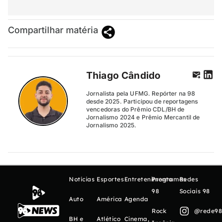
Compartilhar matéria
Thiago Cândido
Jornalista pela UFMG. Repórter na 98
desde 2025. Participou de reportagens
vencedoras do Prêmio CDL/BH de
Jornalismo 2024 e Prêmio Mercantil de
Jornalismo 2025.
Notícias
Esportes
Entretenimento
Programas
Redes
98
Sociais 98
Auto
América
Agenda
Rock
@rede98o
BH e
Atlético
Cinema,