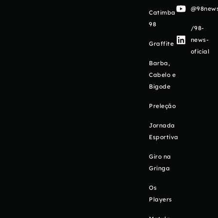
@98newso
Catimba
98
/98-
news-
Graffite
oficial
Barba,
Cabelo e
Bigode
Preleção
Jornada
Esportiva
Giro na
Gringa
Os
Players