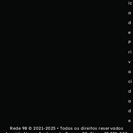
ic
a
d
e
P
ri
v
a
ci
d
a
d
e
Rede 98 © 2021-2025 • Todos os direitos reservados