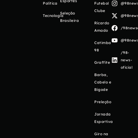
Esportes
Política
Futebol
@98newso
Clube
Seleção
Tecnologia
@98newso
Brasileira
Ricardo
/98newso
Amado
@98newso
Catimba
98
/98-
news-
Graffite
oficial
Barba,
Cabelo e
Bigode
Preleção
Jornada
Esportiva
Giro na