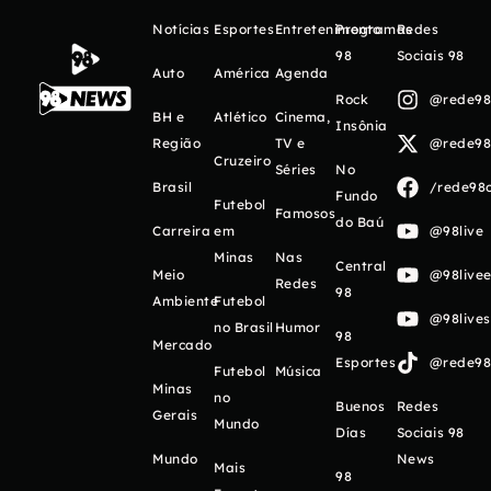
Notícias
Esportes
Entretenimento
Programas
Redes
98
Sociais 98
Auto
América
Agenda
Rock
@rede98o
BH e
Atlético
Cinema,
Insônia
Região
TV e
@rede98o
Cruzeiro
Séries
No
Brasil
/rede98o
Fundo
Futebol
Famosos
do Baú
Carreira
em
@98live
Minas
Nas
Central
Meio
@98livee
Redes
98
Ambiente
Futebol
@98live
no Brasil
Humor
98
Mercado
Esportes
@rede98o
Futebol
Música
Minas
no
Buenos
Redes
Gerais
Mundo
Días
Sociais 98
Mundo
News
Mais
98