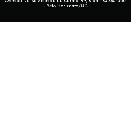
Avenida Nossa Senhora do Carmo, 99, Sion - 30.330-000
- Belo Horizonte/MG