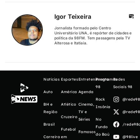
Igor Teixeira
Jornalista formado pelo Centro
Universitário UNA, é repórter de cidades e
política da 98FM. Tem passagens pela TV
Alterosa e Itatiaia.
Notícias
Esportes
Entretenimento
Programas
Redes
98
Sociais 98
Auto
América
Agenda
Rock
@rede98o
BH e
Atlético
Cinema,
Insônia
Região
TV e
@rede98o
Cruzeiro
Séries
No
Brasil
/rede98o
Fundo
Futebol
Famosos
do Baú
Carreira
em
@98live