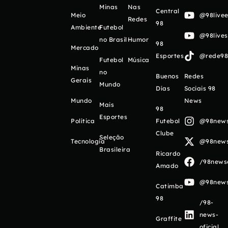
Minas
Nas
Central
Meio
@98livee
Redes
98
Ambiente
Futebol
@98live
no Brasil
Humor
98
Mercado
Esportes
@rede98o
Futebol
Música
Minas
no
Buenos
Redes
Gerais
Mundo
Días
Sociais 98
Mundo
News
Mais
98
Esportes
Política
Futebol
@98newso
Clube
Seleção
Tecnologia
@98newso
Brasileira
Ricardo
/98newso
Amado
@98newso
Catimba
98
/98-
news-
Graffite
oficial