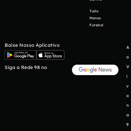
Tudo
Menos
Futebol
Baixe Nosso Aplicativo
A
o
V
Siga a Rede 98 no
i
v
o
n
a
9