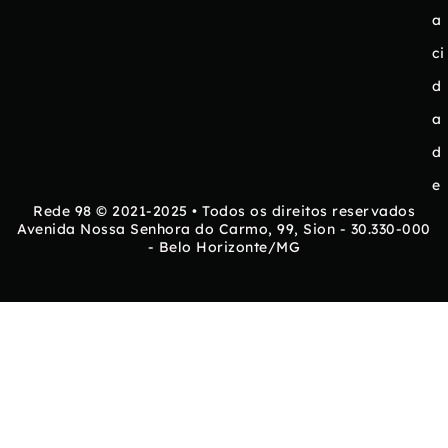
a
ci
d
a
d
e
Rede 98 © 2021-2025 • Todos os direitos reservados
Avenida Nossa Senhora do Carmo, 99, Sion - 30.330-000
- Belo Horizonte/MG