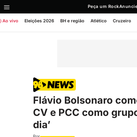
Peça um Rock
Anuncie
Ao vivo
Eleições 2026
BH e região
Atlético
Cruzeiro
Flávio Bolsonaro com
CV e PCC como grupos
dia’
Por