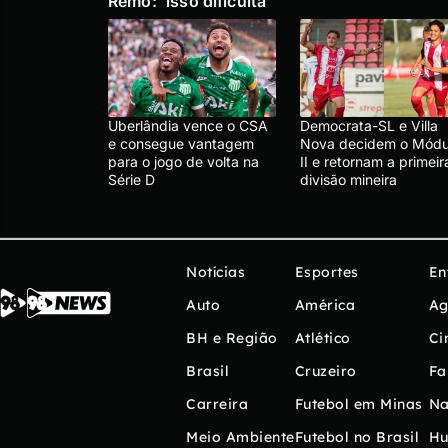
Remo: ‘isso dificulta’
Uberlândia vence o CSA
Democrata-SL e Villa
e consegue vantagem
Nova decidem o Módu
para o jogo de volta na
II e retornam a primeir
Série D
divisão mineira
Notícias
Esportes
En
Auto
América
Ag
BH e Região
Atlético
Ci
Brasil
Cruzeiro
Fa
Carreira
Futebol em Minas
Na
Meio Ambiente
Futebol no Brasil
H