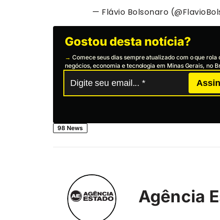
— Flávio Bolsonaro (@FlavioBo
Gostou desta notícia?
→
Comece seus dias sempre atualizado com o que rola 
negócios, economia e tecnologia em Minas Gerais, no Br
Assin
98 News
Agência E