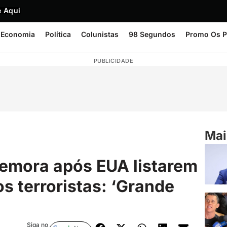
 Aqui
Economia
Política
Colunistas
98 Segundos
Promo Os P
PUBLICIDADE
Mai
emora após EUA listarem
 terroristas: ‘Grande
Siga no