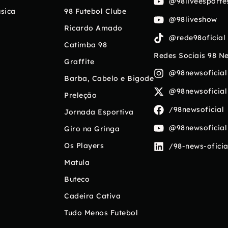
@98liveesporte
sica
98 Futebol Clube
@98liveshow
Ricardo Amado
@rede98oficial
Catimba 98
Redes Sociais 98 N
Graffite
@98newsoficial
Barba, Cabelo e Bigode
@98newsoficial
Preleção
/98newsoficial
Jornada Esportiva
@98newsoficial
Giro na Gringa
Os Players
/98-news-oficia
Matula
Buteco
Cadeira Cativa
Tudo Menos Futebol