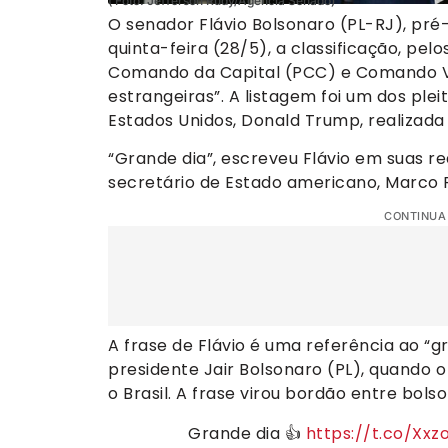
( Foto: Jefferson Rudy/Agência Senado)
O senador Flávio Bolsonaro (PL-RJ), pr
quinta-feira (28/5), a classificação, pel
Comando da Capital (PCC) e Comando V
estrangeiras”. A listagem foi um dos ple
Estados Unidos, Donald Trump, realizad
“Grande dia”, escreveu Flávio em suas r
secretário de Estado americano, Marco R
CONTINUA
A frase de Flávio é uma referência ao “gr
presidente Jair Bolsonaro (PL), quando 
o Brasil. A frase virou bordão entre bolso
Grande dia 👍
https://t.co/Xxz