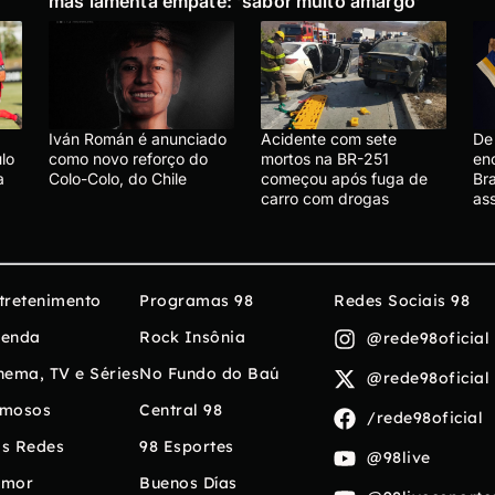
mas lamenta empate: ‘sabor muito amargo’
Iván Román é anunciado
Acidente com sete
De 
lo
como novo reforço do
mortos na BR-251
en
a
Colo-Colo, do Chile
começou após fuga de
Bra
carro com drogas
ass
tretenimento
Programas 98
Redes Sociais 98
enda
Rock Insônia
@rede98oficial
nema, TV e Séries
No Fundo do Baú
@rede98oficial
mosos
Central 98
/rede98oficial
s Redes
98 Esportes
@98live
umor
Buenos Días