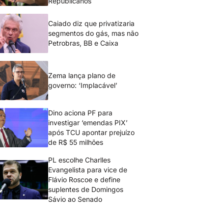
Republicanos
Caiado diz que privatizaria
segmentos do gás, mas não
Petrobras, BB e Caixa
Zema lança plano de
governo: ‘Implacável’
Dino aciona PF para
investigar ‘emendas PIX’
após TCU apontar prejuízo
de R$ 55 milhões
PL escolhe Charlles
Evangelista para vice de
Flávio Roscoe e define
suplentes de Domingos
Sávio ao Senado