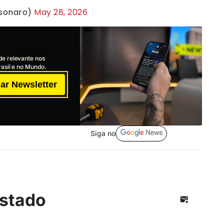
lsonaro)
May 28, 2026
de relevante nos
asil e no Mundo.
ar Newsletter
Siga no
stado