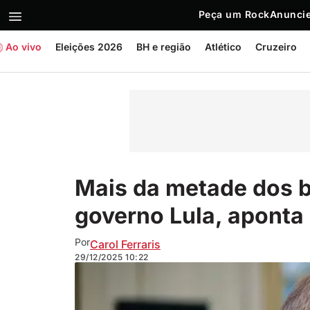
Peça um Rock
Anuncie
Ao vivo
Eleições 2026
BH e região
Atlético
Cruzeiro
Mais da metade dos b
governo Lula, aponta
Por
Carol Ferraris
29/12/2025
10:22