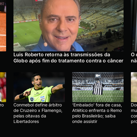
:
Luis Roberto retorna às transmissões da
O 
Globo após fim do tratamento contra o câncer
nã
ro
Conmebol define árbitro
‘Embalado’ fora de casa,
Do
de Cruzeiro x Flamengo,
Atlético enfrenta o Remo
mu
pelas oitavas da
pelo Brasileirão; saiba
co
Libertadores
onde assistir
pr