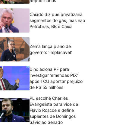
Republicanos
Caiado diz que privatizaria
segmentos do gás, mas não
Petrobras, BB e Caixa
Zema lança plano de
governo: ‘Implacável’
Dino aciona PF para
investigar ‘emendas PIX’
após TCU apontar prejuízo
de R$ 55 milhões
PL escolhe Charlles
Evangelista para vice de
Flávio Roscoe e define
suplentes de Domingos
Sávio ao Senado