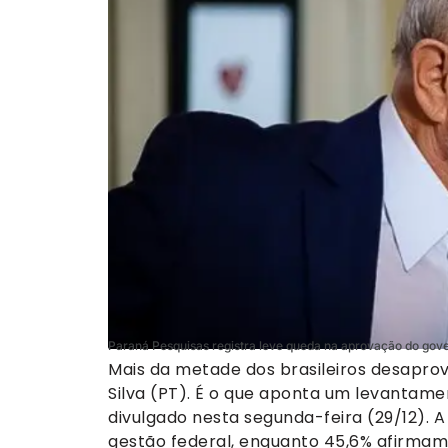
Paraná Pesquisas registra leve queda na aprovação do gover
Mais da metade dos brasileiros desaprova
Silva (PT). É o que aponta um levantamen
divulgado nesta segunda-feira (29/12).
gestão federal, enquanto 45,6% afirma