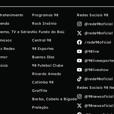
tretenimento
Programas 98
Redes Sociais 98
enda
Rock Insônia
@rede98oficial
nema, TV e Séries
No Fundo do Baú
@rede98oficial
mosos
Central 98
/rede98oficial
s Redes
98 Esportes
@98live
umor
Buenos Días
@98liveesporte
sica
98 Futebol Clube
@98liveshow
Ricardo Amado
@rede98oficial
Catimba 98
Redes Sociais 98 N
Graffite
@98newsoficial
Barba, Cabelo e Bigode
@98newsoficial
Preleção