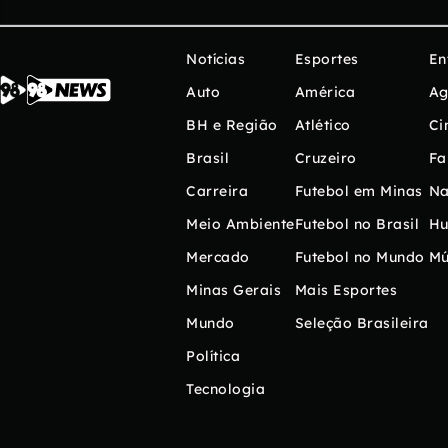
Notícias
Esportes
En
Auto
América
Ag
BH e Região
Atlético
Ci
Brasil
Cruzeiro
Fa
Carreira
Futebol em Minas
Na
Meio Ambiente
Futebol no Brasil
H
Mercado
Futebol no Mundo
Mú
Minas Gerais
Mais Esportes
Mundo
Seleção Brasileira
Política
Tecnologia