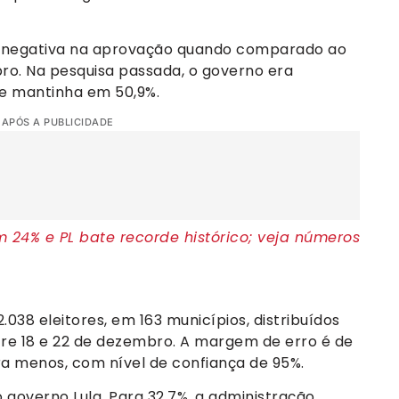
o negativa na aprovação quando comparado ao
ro. Na pesquisa passada, o governo era
se mantinha em 50,9%.
 APÓS A PUBLICIDADE
m 24% e PL bate recorde histórico; veja números
.038 eleitores, em 163 municípios, distribuídos
ntre 18 e 22 de dezembro. A margem de erro é de
ra menos, com nível de confiança de 95%.
 governo Lula. Para 32,7%, a administração