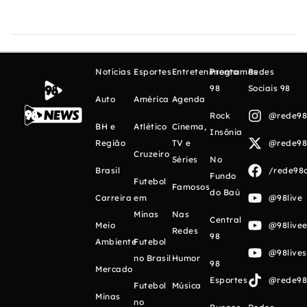
Notícias
Esportes
Entretenimento
Programas
Redes
98
Sociais 98
Auto
América
Agenda
Rock
@rede98o
BH e
Atlético
Cinema,
Insônia
Região
TV e
@rede98o
Cruzeiro
Séries
No
Brasil
/rede98o
Fundo
Futebol
Famosos
do Baú
Carreira
em
@98live
Minas
Nas
Central
Meio
@98livee
Redes
98
Ambiente
Futebol
@98live
no Brasil
Humor
98
Mercado
Esportes
@rede98o
Futebol
Música
Minas
no