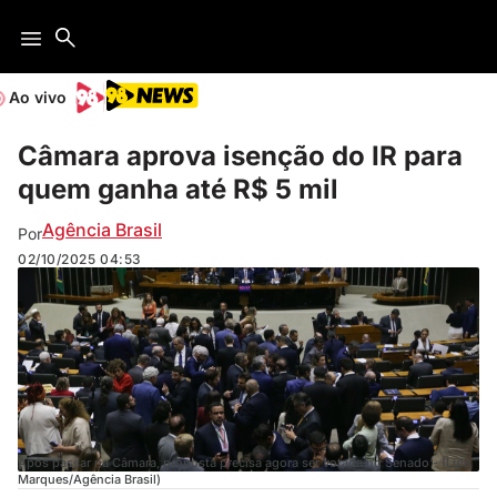
Ao vivo
Câmara aprova isenção do IR para
quem ganha até R$ 5 mil
Agência Brasil
Por
02/10/2025
04:53
Após passar na Câmara, proposta precisa agora ser votada no Senado - (Lula
Marques/Agência Brasil)