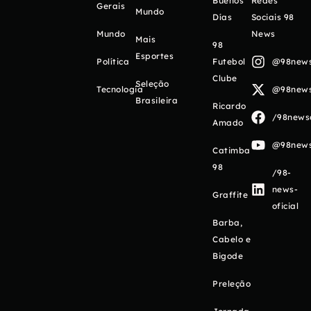
Buenos
Redes
Gerais
Mundo
Días
Sociais 98
Mundo
News
Mais
98
Esportes
Política
Futebol
@98newso
Clube
Seleção
Tecnologia
@98newso
Brasileira
Ricardo
/98newso
Amado
@98newso
Catimba
98
/98-
news-
Graffite
oficial
Barba,
Cabelo e
Bigode
Preleção