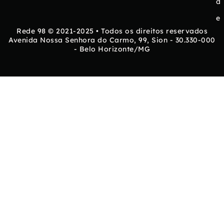
d
e
Rede 98 © 2021-2025 • Todos os direitos reservados
Avenida Nossa Senhora do Carmo, 99, Sion - 30.330-000
- Belo Horizonte/MG