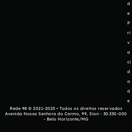
d
e
P
ri
v
a
ci
d
a
d
e
Rede 98 © 2021-2025 • Todos os direitos reservados
Avenida Nossa Senhora do Carmo, 99, Sion - 30.330-000
- Belo Horizonte/MG