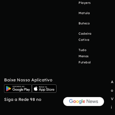
Players
Matula
Buteco
Cadeira
Cativa
Tudo
Menos
Futebol
Baixe Nosso Aplicativo
A
o
V
Siga a Rede 98 no
i