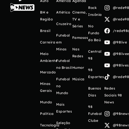
Auto
América
Agenda
Rock
@rede98o
BH e
Atlético
Cinema,
Insônia
Região
TV e
@rede98o
Cruzeiro
Séries
No
Brasil
/rede98o
Fundo
Futebol
Famosos
do Baú
Carreira
em
@98live
Minas
Nas
Central
Meio
@98livee
Redes
98
Ambiente
Futebol
@98live
no Brasil
Humor
98
Mercado
Esportes
@rede98o
Futebol
Música
Minas
no
Buenos
Redes
Gerais
Mundo
Días
Sociais 98
Mundo
News
Mais
98
Esportes
Política
Futebol
@98newso
Clube
Seleção
Tecnologia
@98newso