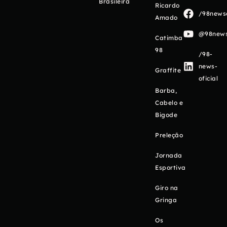
Brasileira
Ricardo
/98newso
Amado
@98newso
Catimba
98
/98-
news-
Graffite
oficial
Barba,
Cabelo e
Bigode
Preleção
Jornada
Esportiva
Giro na
Gringa
Os