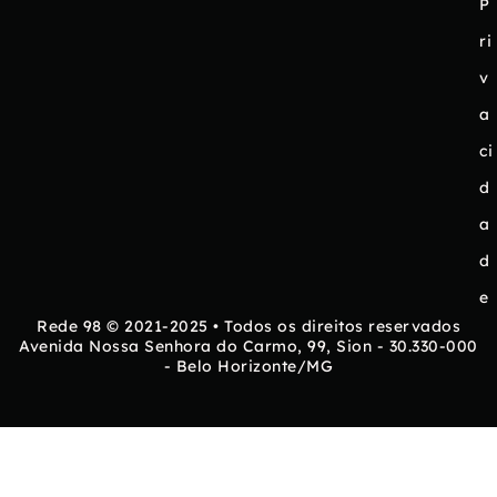
P
ri
v
a
ci
d
a
d
e
Rede 98 © 2021-2025 • Todos os direitos reservados
Avenida Nossa Senhora do Carmo, 99, Sion - 30.330-000
- Belo Horizonte/MG