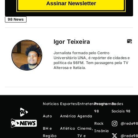
Assinar Newsletter
98 News
Igor Teixeira
Jornalista formado pelo Centro
Universitário UNA, é repórter de cidades e
política da 98FM. Tem passagens pela TV
Alterosa e Itatiaia.
Notícias
Esportes
Entretenimento
Programas
Redes
98
Sociais 98
Auto
América
Agenda
Rock
@rede98o
BH e
Atlético
Cinema,
Insônia
Região
TV e
@rede98o