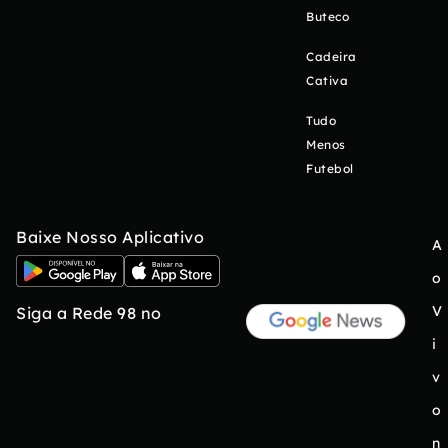
Buteco
Cadeira
Cativa
Tudo
Menos
Futebol
Baixe Nosso Aplicativo
A
o
V
Siga a Rede 98 no
i
v
o
n