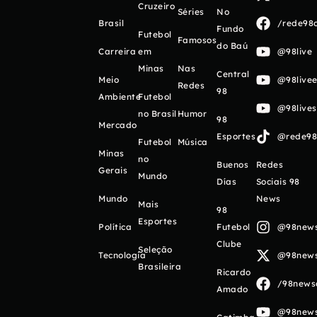
Cruzeiro
Séries
No
Brasil
/rede98o
Fundo
Futebol
Famosos
do Baú
Carreira
em
@98live
Minas
Nas
Central
Meio
@98livee
Redes
98
Ambiente
Futebol
@98live
no Brasil
Humor
98
Mercado
Esportes
@rede98o
Futebol
Música
Minas
no
Buenos
Redes
Gerais
Mundo
Días
Sociais 98
Mundo
News
Mais
98
Esportes
Política
Futebol
@98newso
Clube
Seleção
Tecnologia
@98newso
Brasileira
Ricardo
/98newso
Amado
@98newso