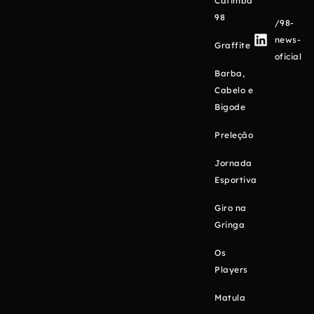
Catimba
98
/98-
news-
Graffite
oficial
Barba,
Cabelo e
Bigode
Preleção
Jornada
Esportiva
Giro na
Gringa
Os
Players
Matula