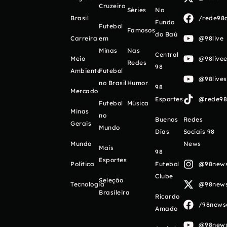
Cruzeiro
Séries
No
Brasil
/rede98o
Fundo
Futebol
Famosos
do Baú
Carreira
em
@98live
Minas
Nas
Central
Meio
@98livee
Redes
98
Ambiente
Futebol
@98live
no Brasil
Humor
98
Mercado
Esportes
@rede98o
Futebol
Música
Minas
no
Buenos
Redes
Gerais
Mundo
Días
Sociais 98
Mundo
News
Mais
98
Esportes
Política
Futebol
@98newso
Clube
Seleção
Tecnologia
@98newso
Brasileira
Ricardo
/98newso
Amado
@98newso