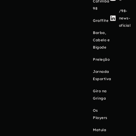
Catimba
98
/98-
news-
Graffite
oficial
Barba,
Cabelo e
Bigode
Preleção
Jornada
Esportiva
Giro na
Gringa
Os
Players
Matula