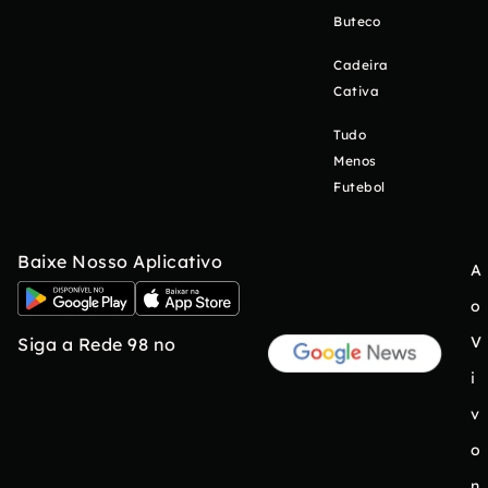
Buteco
Cadeira
Cativa
Tudo
Menos
Futebol
Baixe Nosso Aplicativo
A
o
V
Siga a Rede 98 no
i
v
o
n