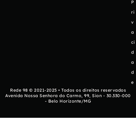
P
ri
v
a
ci
d
a
d
e
Rede 98 © 2021-2025 • Todos os direitos reservados
Avenida Nossa Senhora do Carmo, 99, Sion - 30.330-000
- Belo Horizonte/MG