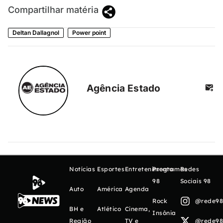
Compartilhar matéria
Deltan Dallagnol
Power point
Agência Estado
Notícias
Esportes
Entretenimento
Programas
Redes
98
Sociais 98
Auto
América
Agenda
Rock
@rede98o
BH e
Atlético
Cinema,
Insônia
Região
TV e
@rede98o