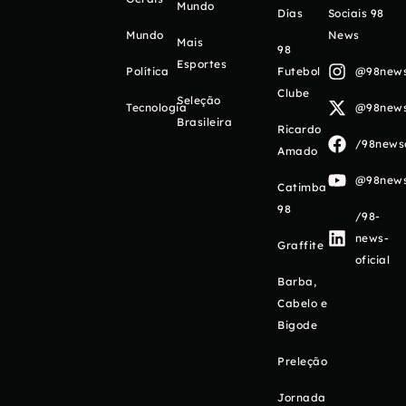
Mundo
Días
Sociais 98
Mundo
News
Mais
98
Esportes
Política
Futebol
@98newso
Clube
Seleção
Tecnologia
@98newso
Brasileira
Ricardo
/98newso
Amado
@98newso
Catimba
98
/98-
news-
Graffite
oficial
Barba,
Cabelo e
Bigode
Preleção
Jornada