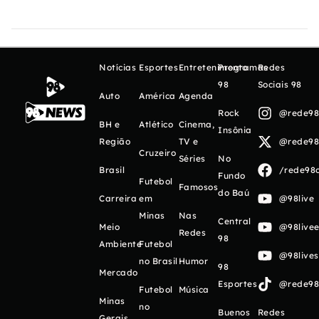
Notícias
Esportes
Entretenimento
Programas
Redes
98
Sociais 98
Auto
América
Agenda
Rock
@rede98o
BH e
Atlético
Cinema,
Insônia
Região
TV e
@rede98o
Cruzeiro
Séries
No
Brasil
/rede98o
Fundo
Futebol
Famosos
do Baú
Carreira
em
@98live
Minas
Nas
Central
Meio
@98livee
Redes
98
Ambiente
Futebol
@98live
no Brasil
Humor
98
Mercado
Esportes
@rede98o
Futebol
Música
Minas
no
Buenos
Redes
Gerais