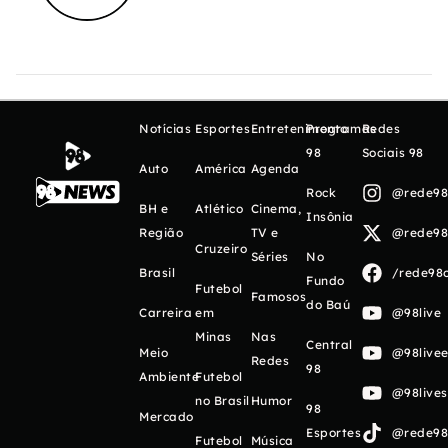
Notícias
Esportes
Entretenimento
Programas
Redes
98
Sociais 98
Auto
América
Agenda
Rock
@rede98o
BH e
Atlético
Cinema,
Insônia
Região
TV e
@rede98o
Cruzeiro
Séries
No
Brasil
/rede98o
Fundo
Futebol
Famosos
do Baú
Carreira
em
@98live
Minas
Nas
Central
Meio
@98livee
Redes
98
Ambiente
Futebol
@98live
no Brasil
Humor
98
Mercado
Esportes
@rede98o
Futebol
Música