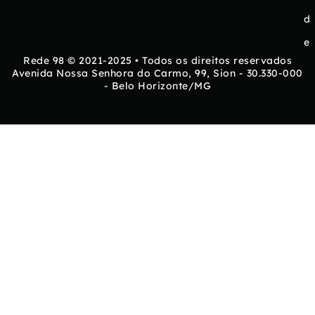
d
e
Rede 98 © 2021-2025 • Todos os direitos reservados
Avenida Nossa Senhora do Carmo, 99, Sion - 30.330-000
- Belo Horizonte/MG