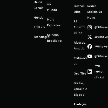
Minas
no
Buenos
Redes
Gerais
Mundo
Días
Sociais 98
Mundo
News
Mais
98
Esportes
Política
Futebol
@98newso
Clube
Seleção
Tecnologia
@98newso
Brasileira
Ricardo
/98newso
Amado
@98newso
Catimba
98
/98-
news-
Graffite
oficial
Barba,
Cabelo e
Bigode
Preleção