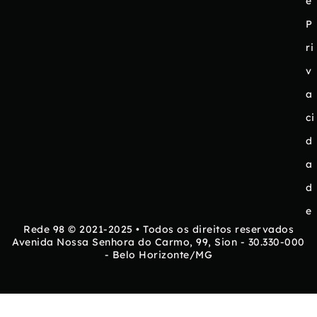
e
P
ri
v
a
ci
d
a
d
e
Rede 98 © 2021-2025 • Todos os direitos reservados
Avenida Nossa Senhora do Carmo, 99, Sion - 30.330-000
- Belo Horizonte/MG