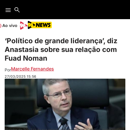
Ao vivo
‘Político de grande liderança’, diz
Anastasia sobre sua relação com
Fuad Noman
Marcelle Fernandes
Por
27/03/2025
15:56
Ministro do TCU fala da sua relação do Fuad Noman. (Créditos: Redes sociais)