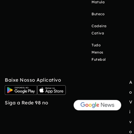
Matula
Buteco
Cadeira
Cativa
Tudo
Menos
Futebol
Baixe Nosso Aplicativo
A
o
V
Siga a Rede 98 no
i
v
o