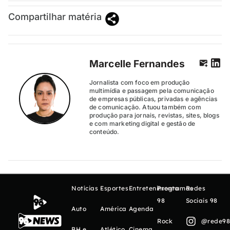
Compartilhar matéria
Marcelle Fernandes
Jornalista com foco em produção
multimídia e passagem pela comunicação
de empresas públicas, privadas e agências
de comunicação. Atuou também com
produção para jornais, revistas, sites, blogs
e com marketing digital e gestão de
conteúdo.
Notícias
Esportes
Entretenimento
Programas
Redes
98
Sociais 98
Auto
América
Agenda
Rock
@rede98o
BH e
Atlético
Cinema,