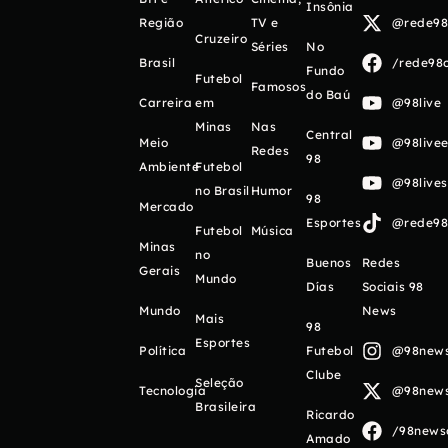
Insônia
Região
TV e
@rede98o
Cruzeiro
Séries
No
Brasil
/rede98o
Fundo
Futebol
Famosos
do Baú
Carreira
em
@98live
Minas
Nas
Central
Meio
@98livee
Redes
98
Ambiente
Futebol
@98live
no Brasil
Humor
98
Mercado
Esportes
@rede98o
Futebol
Música
Minas
no
Buenos
Redes
Gerais
Mundo
Días
Sociais 98
Mundo
News
Mais
98
Esportes
Política
Futebol
@98newso
Clube
Seleção
Tecnologia
@98newso
Brasileira
Ricardo
/98newso
Amado