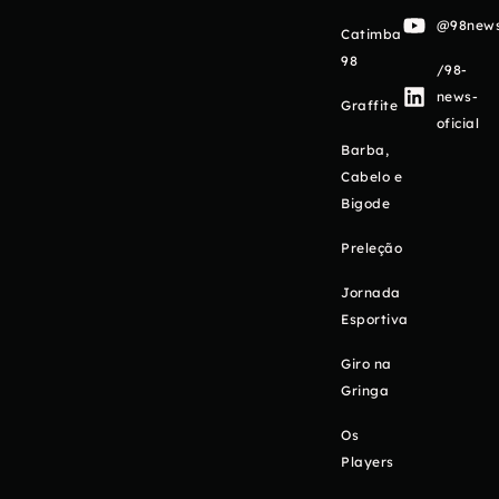
@98newso
Catimba
98
/98-
news-
Graffite
oficial
Barba,
Cabelo e
Bigode
Preleção
Jornada
Esportiva
Giro na
Gringa
Os
Players