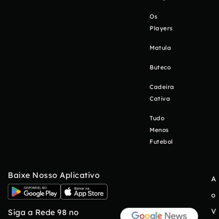
Os
Players
Matula
Buteco
Cadeira
Cativa
Tudo
Menos
Futebol
Baixe Nosso Aplicativo
A
o
V
Siga a Rede 98 no