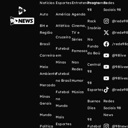
Notícias
Esportes
Entretenimento
Programas
Redes
98
Sociais 98
Auto
América
Agenda
Rock
@rede98o
BH e
Atlético
Cinema,
Insônia
Região
TV e
@rede98o
Cruzeiro
Séries
No
Brasil
/rede98o
Fundo
Futebol
Famosos
do Baú
Carreira
em
@98live
Minas
Nas
Central
Meio
@98livee
Redes
98
Ambiente
Futebol
@98live
no Brasil
Humor
98
Mercado
Esportes
@rede98o
Futebol
Música
Minas
no
Buenos
Redes
Gerais
Mundo
Días
Sociais 98
Mundo
News
Mais
98
Esportes
Política
Futebol
@98newso