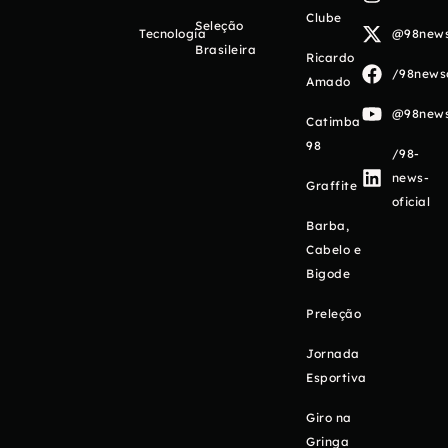
Clube
Seleção
Tecnologia
@98newso
Brasileira
Ricardo
/98newso
Amado
@98newso
Catimba
98
/98-
news-
Graffite
oficial
Barba,
Cabelo e
Bigode
Preleção
Jornada
Esportiva
Giro na
Gringa