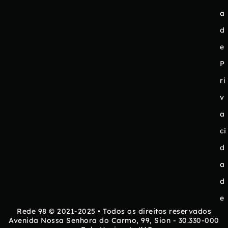
a
d
e
P
ri
v
a
ci
d
a
d
e
Rede 98 © 2021-2025 • Todos os direitos reservados
Avenida Nossa Senhora do Carmo, 99, Sion - 30.330-000