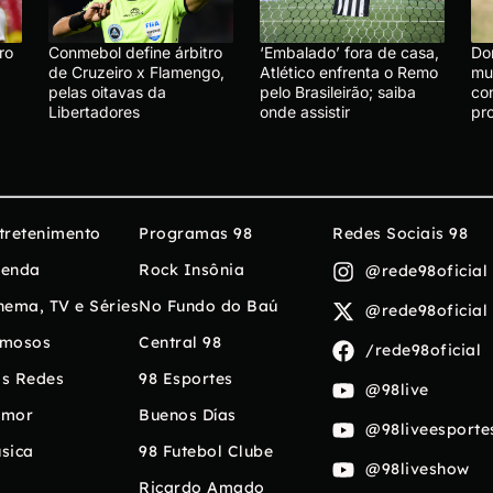
ro
Conmebol define árbitro
‘Embalado’ fora de casa,
Do
de Cruzeiro x Flamengo,
Atlético enfrenta o Remo
mu
pelas oitavas da
pelo Brasileirão; saiba
co
Libertadores
onde assistir
pr
tretenimento
Programas 98
Redes Sociais 98
enda
Rock Insônia
@rede98oficial
nema, TV e Séries
No Fundo do Baú
@rede98oficial
mosos
Central 98
/rede98oficial
s Redes
98 Esportes
@98live
umor
Buenos Días
@98liveesporte
sica
98 Futebol Clube
@98liveshow
Ricardo Amado