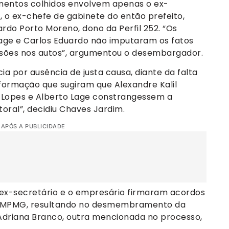
entos colhidos envolvem apenas o ex-
, o ex-chefe de gabinete do então prefeito,
rdo Porto Moreno, dono da Perfil 252. “Os
Lage e Carlos Eduardo não imputaram os fatos
fissões nos autos”, argumentou o desembargador.
ia por ausência de justa causa, diante da falta
formação que sugiram que Alexandre Kalil
 Lopes e Alberto Lage constrangessem a
toral”, decidiu Chaves Jardim.
 APÓS A PUBLICIDADE
 ex-secretário e o empresário firmaram acordos
o MPMG, resultando no desmembramento da
Adriana Branco, outra mencionada no processo,