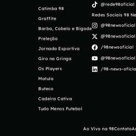
@rede98oficial
Catimba 98
Redes Sociais 98 N
Graffite
@98newsoficial
Barba, Cabelo e Bigode
@98newsoficial
Preleção
/98newsoficial
Jornada Esportiva
@98newsoficial
Giro na Gringa
Os Players
/98-news-oficia
Matula
Buteco
Cadeira Cativa
Tudo Menos Futebol
Ao Vivo na 98
Contato
A