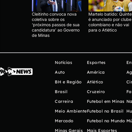
Cleitinho convoca nova
Martelo batido: Quinte
coletiva sobre os
é anunciado por clube
‘próximos passos de sua
colombiano e não vai
candidatura’ ao Governo
para o Atlético
de Minas
Notícias
Esportes
En
Auto
América
Ag
BH e Região
Atlético
Ci
Brasil
Cruzeiro
Fa
Carreira
Futebol em Minas
Na
Meio Ambiente
Futebol no Brasil
H
Mercado
Futebol no Mundo
Mú
Minas Gerais
Mais Esportes