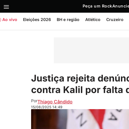
Peça um Rock
Anuncie
Ao vivo
Eleições 2026
BH e região
Atlético
Cruzeiro
Justiça rejeita denún
contra Kalil por falta
Por
Thiago Cândido
15/08/2025
14:49