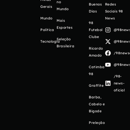
no
Buenos
Redes
Gerais
Mundo
Días
Sociais 98
Mundo
News
Mais
98
Esportes
Política
Futebol
@98newso
Clube
Seleção
Tecnologia
@98newso
Brasileira
Ricardo
/98newso
Amado
@98newso
Catimba
98
/98-
news-
Graffite
oficial
Barba,
Cabelo e
Bigode
Preleção