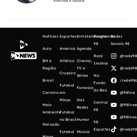
Alterosa e Itatiaia.
Notícias
Esportes
Entretenimento
Programas
Redes
98
Sociais 98
Auto
América
Agenda
Rock
@rede98o
BH e
Atlético
Cinema,
Insônia
Região
TV e
@rede98o
Cruzeiro
Séries
No
Brasil
/rede98o
Fundo
Futebol
Famosos
do Baú
Carreira
em
@98live
Minas
Nas
Central
Meio
@98livee
Redes
98
Ambiente
Futebol
@98live
no Brasil
Humor
98
Mercado
Esportes
@rede98o
Futebol
Música
Minas