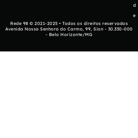
d
e
Rede 98 © 2021-2025 • Todos os direitos reservados
Avenida Nossa Senhora do Carmo, 99, Sion - 30.330-000
- Belo Horizonte/MG