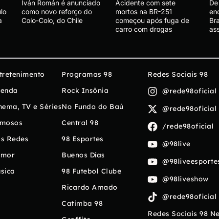
Iván Román é anunciado
Acidente com sete
De 
lo
como novo reforço do
mortos na BR-251
en
a
Colo-Colo, do Chile
começou após fuga de
Bra
carro com drogas
ass
tretenimento
Programas 98
Redes Sociais 98
enda
Rock Insônia
@rede98oficial
nema, TV e Séries
No Fundo do Baú
@rede98oficial
mosos
Central 98
/rede98oficial
s Redes
98 Esportes
@98live
umor
Buenos Días
@98liveesporte
sica
98 Futebol Clube
@98liveshow
Ricardo Amado
@rede98oficial
Catimba 98
Redes Sociais 98 N