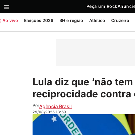
Peça um Rock
Anuncie
Ao vivo
Eleições 2026
BH e região
Atlético
Cruzeiro
Lula diz que ‘não tem
reciprocidade contra
Por
Agência Brasil
29/08/2025
13:59