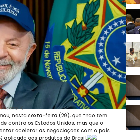
 Stuckert/PR)
irmou, nesta sexta-feira (29), que “não tem
ade contra os Estados Unidos, mas que o
 tentar acelerar as negociações com o país
 aplicado aos produtos do Brasil.