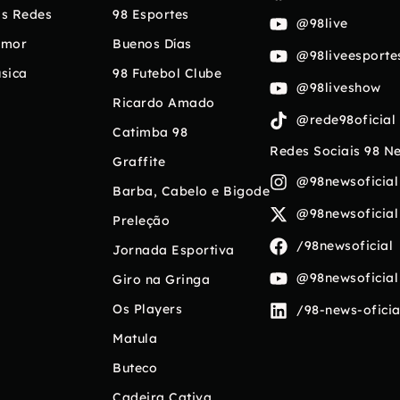
s Redes
98 Esportes
@98live
umor
Buenos Días
@98liveesporte
sica
98 Futebol Clube
@98liveshow
Ricardo Amado
@rede98oficial
Catimba 98
Redes Sociais 98 N
Graffite
@98newsoficial
Barba, Cabelo e Bigode
@98newsoficial
Preleção
/98newsoficial
Jornada Esportiva
@98newsoficial
Giro na Gringa
Os Players
/98-news-oficia
Matula
Buteco
Cadeira Cativa