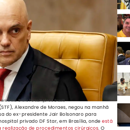
naro (Foto: Bruno Peres/Agência Brasil)
 (STF), Alexandre de Moraes, negou na manhã
esa do ex-presidente Jair Bolsonaro para
hospital privado DF Star, em Brasília, onde
está
 realização de procedimentos cirúrgicos
. O