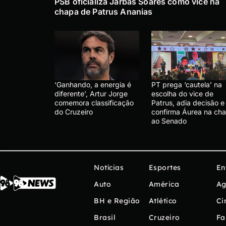
PSB oficializa Jarbas Soares como vice na
chapa de Patrus Ananias
‘Ganhando, a energia é
PT prega ‘cautela’ na
diferente’, Artur Jorge
escolha do vice de
comemora classificação
Patrus, adia decisão e
do Cruzeiro
confirma Áurea na ch
ao Senado
Notícias
Esportes
En
Auto
América
Ag
BH e Região
Atlético
Ci
Brasil
Cruzeiro
Fa