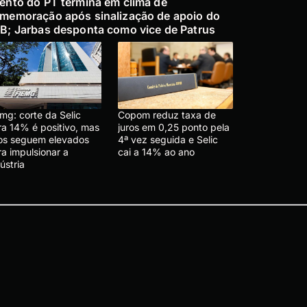
ento do PT termina em clima de
memoração após sinalização de apoio do
B; Jarbas desponta como vice de Patrus
mg: corte da Selic
Copom reduz taxa de
ra 14% é positivo, mas
juros em 0,25 ponto pela
ros seguem elevados
4ª vez seguida e Selic
a impulsionar a
cai a 14% ao ano
ústria