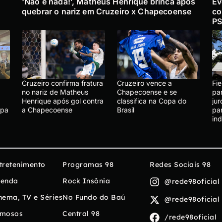
‘Não é nada!’, Matheus Henrique brinca após
Ev
quebrar o nariz em Cruzeiro x Chapecoense
co
PS
Cruzeiro confirma fratura
Cruzeiro vence a
Fie
no nariz de Matheus
Chapecoense e se
pa
Henrique após gol contra
classifica na Copa do
ju
apa
a Chapecoense
Brasil
par
ind
tretenimento
Programas 98
Redes Sociais 98
enda
Rock Insônia
@rede98oficial
nema, TV e Séries
No Fundo do Baú
@rede98oficial
mosos
Central 98
/rede98oficial