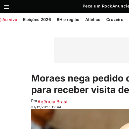
Peça um Rock
Anuncie
Ao vivo
Eleições 2026
BH e região
Atlético
Cruzeiro
Moraes nega pedido d
para receber visita d
Por
Agência Brasil
31/12/2025
12:44