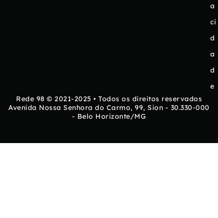
a
ci
d
a
d
e
Rede 98 © 2021-2025 • Todos os direitos reservados
Avenida Nossa Senhora do Carmo, 99, Sion - 30.330-000
- Belo Horizonte/MG