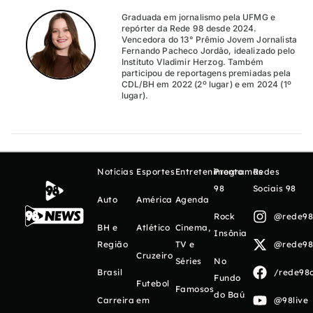
Graduada em jornalismo pela UFMG e
repórter da Rede 98 desde 2024.
Vencedora do 13° Prêmio Jovem Jornalista
Fernando Pacheco Jordão, idealizado pelo
Instituto Vladimir Herzog. Também
participou de reportagens premiadas pela
CDL/BH em 2022 (2º lugar) e em 2024 (1º
lugar).
Notícias
Esportes
Entretenimento
Programas
Redes
98
Sociais 98
Auto
América
Agenda
Rock
@rede98o
BH e
Atlético
Cinema,
Insônia
Região
TV e
@rede98o
Cruzeiro
Séries
No
Brasil
/rede98o
Fundo
Futebol
Famosos
do Baú
Carreira
em
@98live