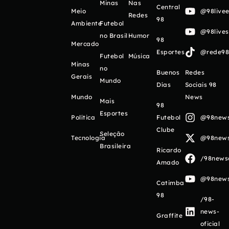
Minas
Nas
Central
Meio
@98livee
Redes
98
Ambiente
Futebol
@98live
no Brasil
Humor
98
Mercado
Esportes
@rede98o
Futebol
Música
Minas
no
Buenos
Redes
Gerais
Mundo
Días
Sociais 98
Mundo
News
Mais
98
Esportes
Política
Futebol
@98newso
Clube
Seleção
Tecnologia
@98newso
Brasileira
Ricardo
/98newso
Amado
@98newso
Catimba
98
/98-
news-
Graffite
oficial