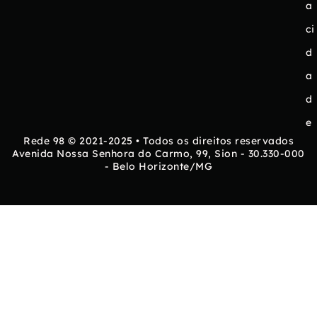
a
ci
d
a
d
e
Rede 98 © 2021-2025 • Todos os direitos reservados
Avenida Nossa Senhora do Carmo, 99, Sion - 30.330-000
- Belo Horizonte/MG