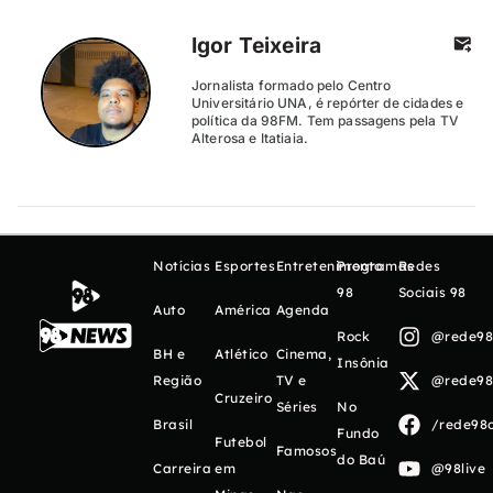
Igor Teixeira
Jornalista formado pelo Centro
Universitário UNA, é repórter de cidades e
política da 98FM. Tem passagens pela TV
Alterosa e Itatiaia.
Notícias
Esportes
Entretenimento
Programas
Redes
98
Sociais 98
Auto
América
Agenda
Rock
@rede98o
BH e
Atlético
Cinema,
Insônia
Região
TV e
@rede98o
Cruzeiro
Séries
No
Brasil
/rede98o
Fundo
Futebol
Famosos
do Baú
Carreira
em
@98live