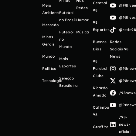
Minas
Nas
Central
Meio
@98livee
Redes
98
Ambiente
Futebol
@98live
no Brasil
Humor
98
Mercado
Esportes
@rede98o
Futebol
Música
Minas
no
Buenos
Redes
Gerais
Mundo
Días
Sociais 98
Mundo
News
Mais
98
Esportes
Política
Futebol
@98newso
Clube
Seleção
Tecnologia
@98newso
Brasileira
Ricardo
/98newso
Amado
@98newso
Catimba
98
/98-
news-
Graffite
oficial