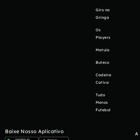
Giro na
Gringa
Os
Players
Matula
Buteco
Cadeira
Cativa
Tudo
Menos
Futebol
Baixe Nosso Aplicativo
A