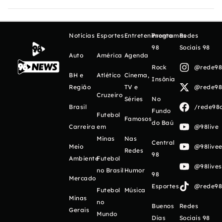
Notícias
Esportes
Entretenimento
Programas
Redes
98
Sociais 98
Auto
América
Agenda
Rock
@rede98o
BH e
Atlético
Cinema,
Insônia
Região
TV e
@rede98o
Cruzeiro
Séries
No
Brasil
/rede98o
Fundo
Futebol
Famosos
do Baú
Carreira
em
@98live
Minas
Nas
Central
Meio
@98livee
Redes
98
Ambiente
Futebol
@98live
no Brasil
Humor
98
Mercado
Esportes
@rede98o
Futebol
Música
Minas
no
Buenos
Redes
Gerais
Mundo
Días
Sociais 98