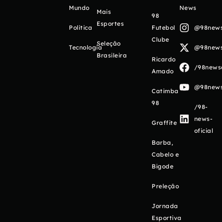
Mundo
News
Mais
98
Esportes
Política
Futebol
@98newso
Clube
Seleção
Tecnologia
@98newso
Brasileira
Ricardo
/98newso
Amado
@98newso
Catimba
98
/98-
news-
Graffite
oficial
Barba,
Cabelo e
Bigode
Preleção
Jornada
Esportiva