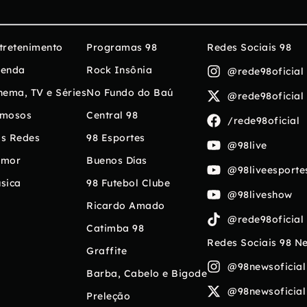
tretenimento
Programas 98
Redes Sociais 98
enda
Rock Insônia
@rede98oficial
nema, TV e Séries
No Fundo do Baú
@rede98oficial
mosos
Central 98
/rede98oficial
s Redes
98 Esportes
@98live
umor
Buenos Días
@98liveesporte
sica
98 Futebol Clube
@98liveshow
Ricardo Amado
@rede98oficial
Catimba 98
Redes Sociais 98 N
Graffite
@98newsoficial
Barba, Cabelo e Bigode
@98newsoficial
Preleção