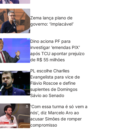
Zema lança plano de
governo: ‘Implacável’
Dino aciona PF para
investigar ‘emendas PIX’
após TCU apontar prejuízo
de R$ 55 milhões
PL escolhe Charlles
Evangelista para vice de
Flávio Roscoe e define
suplentes de Domingos
Sávio ao Senado
‘Com essa turma é só vem a
nós’, diz Marcelo Aro ao
acusar Simões de romper
compromisso