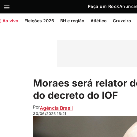
Peça um Rock
Anuncie
Ao vivo
Eleições 2026
BH e região
Atlético
Cruzeiro
Moraes será relator 
do decreto do IOF
Por
Agência Brasil
30/06/2025
15:21