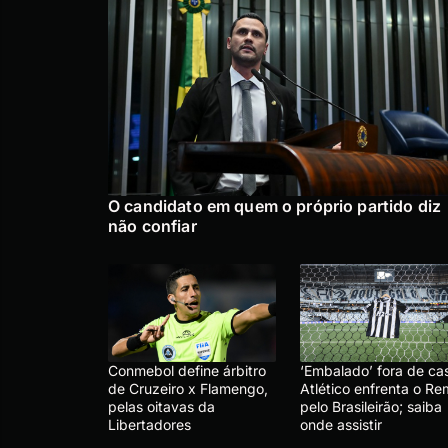
O candidato em quem o próprio partido diz
não confiar
Conmebol define árbitro
‘Embalado’ fora de ca
de Cruzeiro x Flamengo,
Atlético enfrenta o R
pelas oitavas da
pelo Brasileirão; saiba
Libertadores
onde assistir