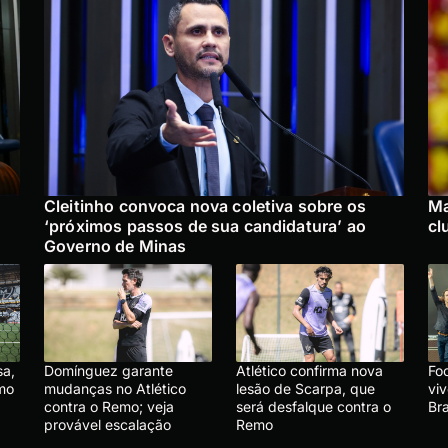
Cleitinho convoca nova coletiva sobre os
Ma
‘próximos passos de sua candidatura’ ao
cl
Governo de Minas
sa,
Domínguez garante
Atlético confirma nova
Foo
emo
mudanças no Atlético
lesão de Scarpa, que
vi
contra o Remo; veja
será desfalque contra o
Br
provável escalação
Remo