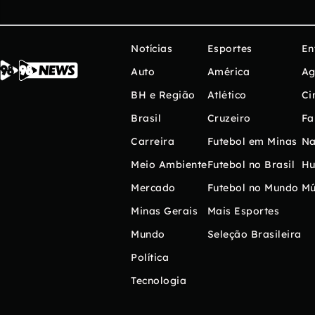
Notícias
Esportes
En
Auto
América
Ag
BH e Região
Atlético
Ci
Brasil
Cruzeiro
Fa
Carreira
Futebol em Minas
Na
Meio Ambiente
Futebol no Brasil
H
Mercado
Futebol no Mundo
Mú
Minas Gerais
Mais Esportes
Mundo
Seleção Brasileira
Política
Tecnologia