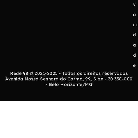
v
a
ci
d
a
d
e
Rede 98 © 2021-2025 • Todos os direitos reservados
Avenida Nossa Senhora do Carmo, 99, Sion - 30.330-000
- Belo Horizonte/MG