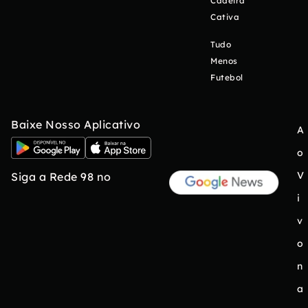
Cadeira
Cativa
Tudo
Menos
Futebol
Baixe Nosso Aplicativo
A
o
V
Siga a Rede 98 no
i
v
o
n
a