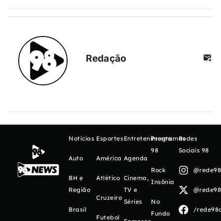
Redação
Notícias
Esportes
Entretenimento
Programas
Redes
98
Sociais 98
Auto
América
Agenda
Rock
@rede98o
BH e
Atlético
Cinema,
Insônia
Região
TV e
@rede98o
Cruzeiro
Séries
No
Brasil
/rede98o
Fundo
Futebol