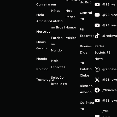
Famosos
do Baú
Carreira
em
@98live
Minas
Nas
Central
Meio
@98livee
Redes
98
Ambiente
Futebol
@98live
no Brasil
Humor
98
Mercado
Esportes
@rede98o
Futebol
Música
Minas
no
Buenos
Redes
Gerais
Mundo
Días
Sociais 98
Mundo
News
Mais
98
Esportes
Política
Futebol
@98newso
Clube
Seleção
Tecnologia
@98newso
Brasileira
Ricardo
/98newso
Amado
@98newso
Catimba
98
/98-