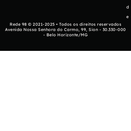
d
e
Rede 98 © 2021-2025 • Todos os direitos reservados
Avenida Nossa Senhora do Carmo, 99, Sion - 30.330-000
- Belo Horizonte/MG