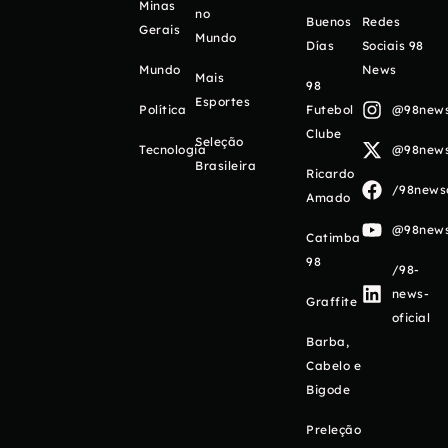
Minas
no
Buenos
Redes
Gerais
Mundo
Días
Sociais 98
Mundo
News
Mais
98
Esportes
Política
Futebol
@98newso
Clube
Seleção
Tecnologia
@98newso
Brasileira
Ricardo
/98newso
Amado
@98newso
Catimba
98
/98-
news-
Graffite
oficial
Barba,
Cabelo e
Bigode
Preleção