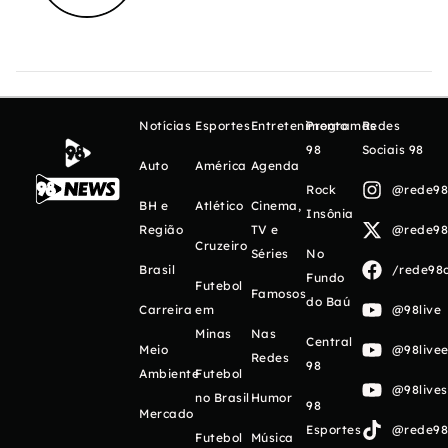
Notícias
Esportes
Entretenimento
Programas
Redes
98
Sociais 98
Auto
América
Agenda
Rock
@rede98o
BH e
Atlético
Cinema,
Insônia
Região
TV e
@rede98o
Cruzeiro
Séries
No
Brasil
/rede98o
Fundo
Futebol
Famosos
do Baú
Carreira
em
@98live
Minas
Nas
Central
Meio
@98livee
Redes
98
Ambiente
Futebol
@98live
no Brasil
Humor
98
Mercado
Esportes
@rede98o
Futebol
Música