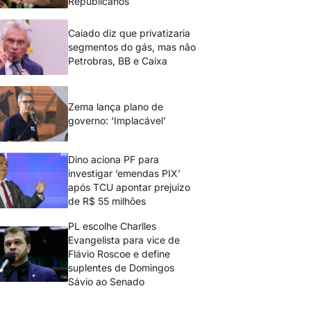
Republicanos
Caiado diz que privatizaria
segmentos do gás, mas não
Petrobras, BB e Caixa
Zema lança plano de
governo: ‘Implacável’
Dino aciona PF para
investigar ‘emendas PIX’
após TCU apontar prejuízo
de R$ 55 milhões
PL escolhe Charlles
Evangelista para vice de
Flávio Roscoe e define
suplentes de Domingos
Sávio ao Senado