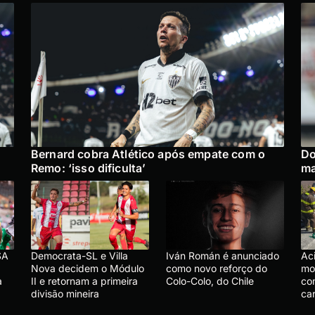
Bernard cobra Atlético após empate com o
Do
Remo: ‘isso dificulta’
ma
SA
Democrata-SL e Villa
Iván Román é anunciado
Ac
Nova decidem o Módulo
como novo reforço do
mo
a
II e retornam a primeira
Colo-Colo, do Chile
co
divisão mineira
ca