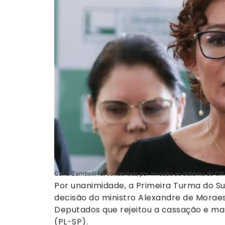
Carla Zambelli foi condenada por invasão ao sistema do CN
Por unanimidade, a Primeira Turma do S
decisão do ministro Alexandre de Morae
Deputados que rejeitou a cassação e m
(PL-SP).