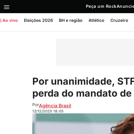
Peça um Rock
Anuncie
Ao vivo
Eleições 2026
BH e região
Atlético
Cruzeiro
Por unanimidade, ST
perda do mandato de 
Por
Agência Brasil
12/12/2025
18:05