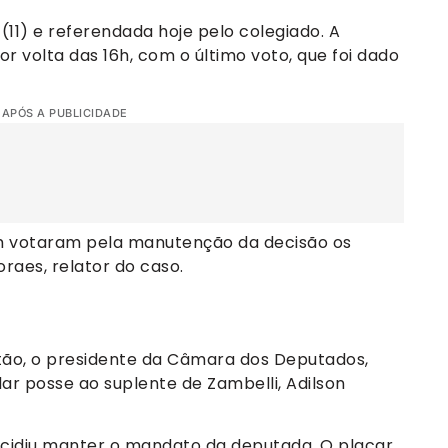
 (11) e referendada hoje pelo colegiado. A
or volta das 16h, com o último voto, que foi dado
 APÓS A PUBLICIDADE
bém votaram pela manutenção da decisão os
oraes, relator do caso.
stão, o presidente da Câmara dos Deputados,
r posse ao suplente de Zambelli, Adilson
decidiu manter o mandato da deputada. O placar