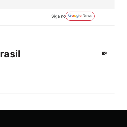
Siga no
rasil