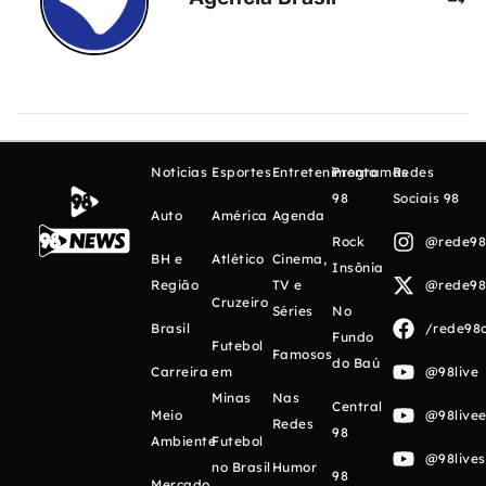
Notícias
Esportes
Entretenimento
Programas
Redes
98
Sociais 98
Auto
América
Agenda
Rock
@rede98o
BH e
Atlético
Cinema,
Insônia
Região
TV e
@rede98o
Cruzeiro
Séries
No
Brasil
/rede98o
Fundo
Futebol
Famosos
do Baú
Carreira
em
@98live
Minas
Nas
Central
Meio
@98livee
Redes
98
Ambiente
Futebol
@98live
no Brasil
Humor
98
Mercado