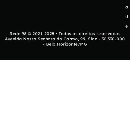
a
d
e
Rede 98 © 2021-2025 • Todos os direitos reservados
Avenida Nossa Senhora do Carmo, 99, Sion - 30.330-000
- Belo Horizonte/MG