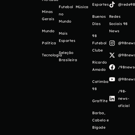
Esportes
@rede98o
Futebol
Música
Minas
no
Buenos
Redes
Gerais
Mundo
Días
Sociais 98
Mundo
News
Mais
98
Esportes
Política
Futebol
@98newso
Clube
Seleção
Tecnologia
@98newso
Brasileira
Ricardo
/98newso
Amado
@98newso
Catimba
98
/98-
news-
Graffite
oficial
Barba,
Cabelo e
Bigode