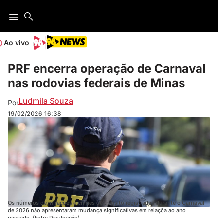
Ao vivo
PRF encerra operação de Carnaval
nas rodovias federais de Minas
Ludmila Souza
Por
19/02/2026
16:38
Os números de infrações e crimes de trânsito registradas durante o Carnaval
de 2026 não apresentaram mudança significativas em relaçõa ao ano
passado. (Foto: Divulgação)