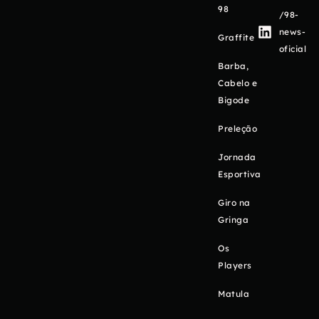
98
/98-
news-
Graffite
oficial
Barba,
Cabelo e
Bigode
Preleção
Jornada
Esportiva
Giro na
Gringa
Os
Players
Matula