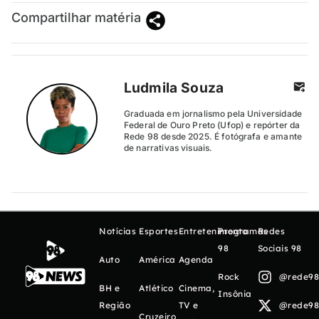
Compartilhar matéria
Ludmila Souza
Graduada em jornalismo pela Universidade
Federal de Ouro Preto (Ufop) e repórter da
Rede 98 desde 2025. É fotógrafa e amante
de narrativas visuais.
Notícias
Esportes
Entretenimento
Programas
Redes
98
Sociais 98
Auto
América
Agenda
Rock
@rede98o
BH e
Atlético
Cinema,
Insônia
Região
TV e
@rede98o
Cruzeiro