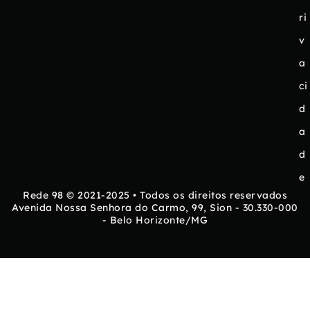
ri
v
a
ci
d
a
d
e
Rede 98 © 2021-2025 • Todos os direitos reservados
Avenida Nossa Senhora do Carmo, 99, Sion - 30.330-000
- Belo Horizonte/MG