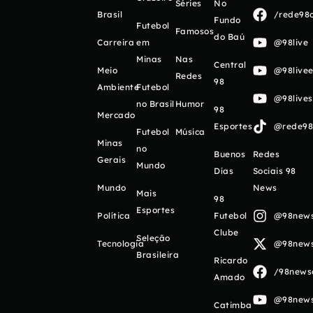
Séries
No
Brasil
/rede98o
Fundo
Futebol
Famosos
do Baú
Carreira
em
@98live
Minas
Nas
Central
Meio
@98livee
Redes
98
Ambiente
Futebol
@98live
no Brasil
Humor
98
Mercado
Esportes
@rede98o
Futebol
Música
Minas
no
Buenos
Redes
Gerais
Mundo
Días
Sociais 98
Mundo
News
Mais
98
Esportes
Política
Futebol
@98newso
Clube
Seleção
Tecnologia
@98newso
Brasileira
Ricardo
/98newso
Amado
@98newso
Catimba