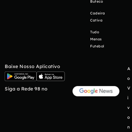
Buteco
Cadeira
Cativa
Tudo
Menos
Futebol
Baixe Nosso Aplicativo
A
o
V
Siga a Rede 98 no
i
v
o
n