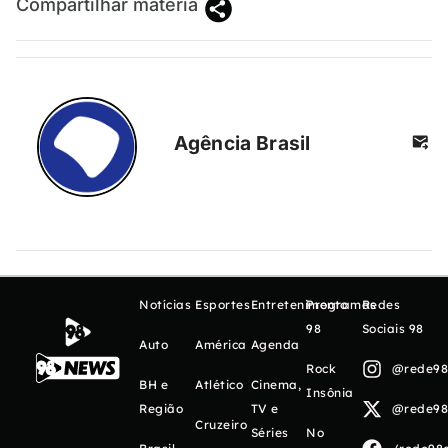
Compartilhar matéria
Agência Brasil
Notícias
Esportes
Entretenimento
Programas
Redes
98
Sociais 98
Auto
América
Agenda
Rock
@rede98o
BH e
Atlético
Cinema,
Insônia
Região
TV e
@rede98o
Cruzeiro
Séries
No