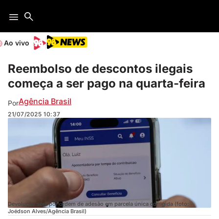
Ao vivo
Reembolso de descontos ilegais
começa a ser pago na quarta-feira
Agência Brasil
Por
21/07/2025
10:37
Devolução será por ordem de adesão em parcela única corrigida (foto:
Joédson Alves/Agência Brasil)