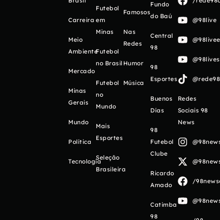
Brasil
/rede98o
Fundo
Futebol
Famosos
do Baú
Carreira
em
@98live
Minas
Nas
Central
Meio
@98livee
Redes
98
Ambiente
Futebol
@98live
no Brasil
Humor
98
Mercado
Esportes
@rede98o
Futebol
Música
Minas
no
Buenos
Redes
Gerais
Mundo
Días
Sociais 98
Mundo
News
Mais
98
Esportes
Política
Futebol
@98newso
Clube
Seleção
Tecnologia
@98newso
Brasileira
Ricardo
/98newso
Amado
@98newso
Catimba
98