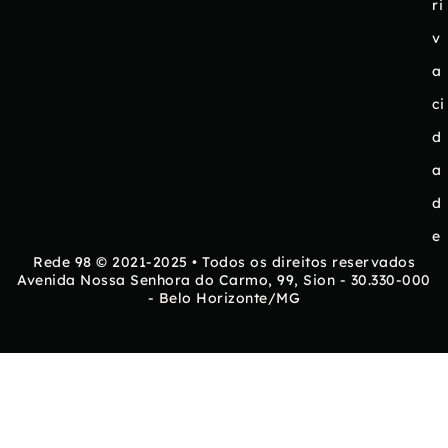
ri
v
a
ci
d
a
d
e
Rede 98 © 2021-2025 • Todos os direitos reservados
Avenida Nossa Senhora do Carmo, 99, Sion - 30.330-000
- Belo Horizonte/MG