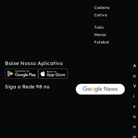
Cadeira
Cativa
Tudo
Menos
Futebol
Baixe Nosso Aplicativo
A
o
V
Siga a Rede 98 no
i
v
o
n
a