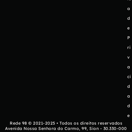
a
d
e
P
ri
v
a
ci
d
a
d
e
Rede 98 © 2021-2025 • Todos os direitos reservados
Avenida Nossa Senhora do Carmo, 99, Sion - 30.330-000