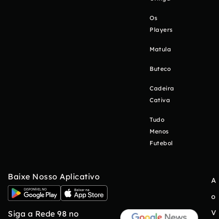
Os
Players
Matula
Buteco
Cadeira
Cativa
Tudo
Menos
Futebol
Baixe Nosso Aplicativo
A
o
V
Siga a Rede 98 no