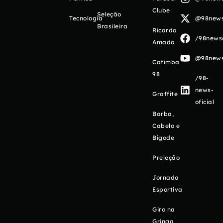
Clube
Seleção
Tecnologia
@98newso
Brasileira
Ricardo
/98newso
Amado
@98newso
Catimba
98
/98-
news-
Graffite
oficial
Barba,
Cabelo e
Bigode
Preleção
Jornada
Esportiva
Giro na
Gringa