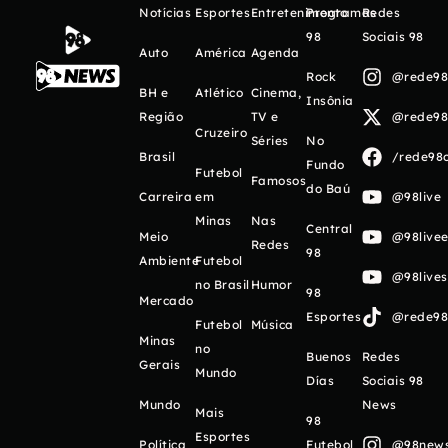
Notícias
Esportes
Entretenimento
Programas
Redes
98
Sociais 98
Auto
América
Agenda
Rock
@rede98o
BH e
Atlético
Cinema,
Insônia
Região
TV e
@rede98o
Cruzeiro
Séries
No
Brasil
/rede98o
Fundo
Futebol
Famosos
do Baú
Carreira
em
@98live
Minas
Nas
Central
Meio
@98livee
Redes
98
Ambiente
Futebol
@98live
no Brasil
Humor
98
Mercado
Esportes
@rede98o
Futebol
Música
Minas
no
Buenos
Redes
Gerais
Mundo
Días
Sociais 98
Mundo
News
Mais
98
Esportes
Política
Futebol
@98newso