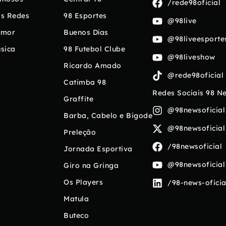
/rede98oficial
s Redes
98 Esportes
@98live
umor
Buenos Días
@98liveesporte
sica
98 Futebol Clube
@98liveshow
Ricardo Amado
@rede98oficial
Catimba 98
Redes Sociais 98 N
Graffite
@98newsoficial
Barba, Cabelo e Bigode
@98newsoficial
Preleção
/98newsoficial
Jornada Esportiva
@98newsoficial
Giro na Gringa
Os Players
/98-news-oficia
Matula
Buteco