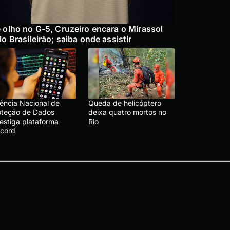
 olho no G-5, Cruzeiro encara o Mirassol
lo Brasileirão; saiba onde assistir
ência Nacional de
Queda de helicóptero
oteção de Dados
deixa quatro mortos no
vestiga plataforma
Rio
scord