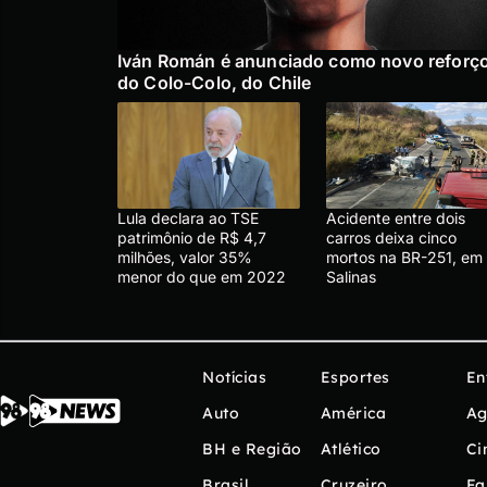
Iván Román é anunciado como novo reforç
do Colo-Colo, do Chile
Lula declara ao TSE
Acidente entre dois
patrimônio de R$ 4,7
carros deixa cinco
milhões, valor 35%
mortos na BR-251, em
menor do que em 2022
Salinas
Notícias
Esportes
En
Auto
América
Ag
BH e Região
Atlético
Ci
Brasil
Cruzeiro
Fa