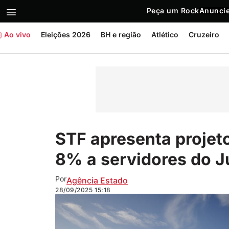
Peça um Rock
Anuncie
Ao vivo
Eleições 2026
BH e região
Atlético
Cruzeiro
STF apresenta projeto
8% a servidores do J
Por
Agência Estado
28/09/2025
15:18