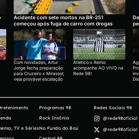
o
Acidente com sete mortos na BR-251
De
começou após fuga de carro com drogas
pe
Com novidades, Artur
Atlético x Remo:
Ag
Jorge fecha preparação
acompanhe AO VIVO na
Pr
para Cruzeiro x Mirassol;
Rede 98!
in
veja provável escalação
Di
tretenimento
Programas 98
Redes Sociais 98
enda
Rock Insônia
@rede98oficial
nema, TV e Séries
No Fundo do Baú
@rede98oficial
mosos
Central 98