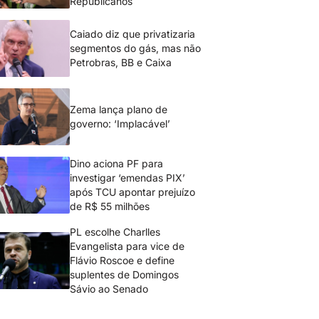
Republicanos
Caiado diz que privatizaria
segmentos do gás, mas não
Petrobras, BB e Caixa
Zema lança plano de
governo: ‘Implacável’
Dino aciona PF para
investigar ‘emendas PIX’
após TCU apontar prejuízo
de R$ 55 milhões
PL escolhe Charlles
Evangelista para vice de
Flávio Roscoe e define
suplentes de Domingos
Sávio ao Senado