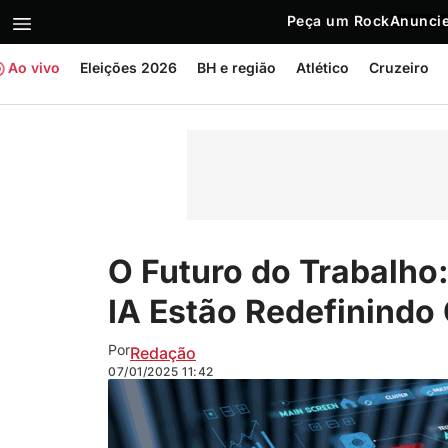
Peça um Rock
Anuncie
Ao vivo
Eleições 2026
BH e região
Atlético
Cruzeiro
O Futuro do Trabalho
IA Estão Redefinindo 
Por
Redação
07/01/2025
11:42