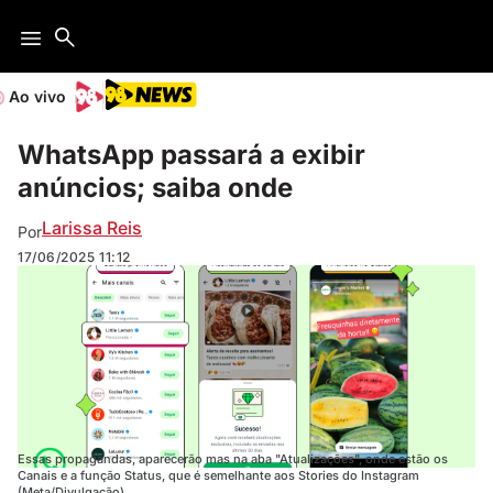
Ao vivo
WhatsApp passará a exibir
anúncios; saiba onde
Larissa Reis
Por
17/06/2025
11:12
Essas propagandas, aparecerão mas na aba "Atualizações", onde estão os
Canais e a função Status, que é semelhante aos Stories do Instagram
(Meta/Divulgação)