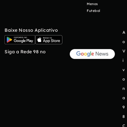
Menos
Futebol
Baixe Nosso Aplicativo
A
o
V
Siga a Rede 98 no
i
v
o
n
a
9
8
C