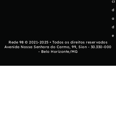
ci
d
a
d
e
Rede 98 © 2021-2025 • Todos os direitos reservados
Avenida Nossa Senhora do Carmo, 99, Sion - 30.330-000
- Belo Horizonte/MG