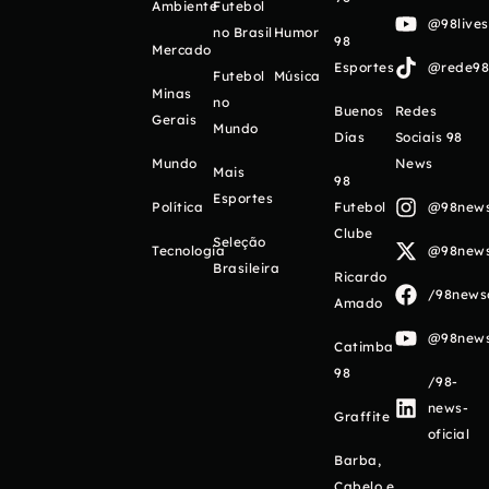
Ambiente
Futebol
@98live
no Brasil
Humor
98
Mercado
Esportes
@rede98o
Futebol
Música
Minas
no
Buenos
Redes
Gerais
Mundo
Días
Sociais 98
Mundo
News
Mais
98
Esportes
Política
Futebol
@98newso
Clube
Seleção
Tecnologia
@98newso
Brasileira
Ricardo
/98newso
Amado
@98newso
Catimba
98
/98-
news-
Graffite
oficial
Barba,
Cabelo e