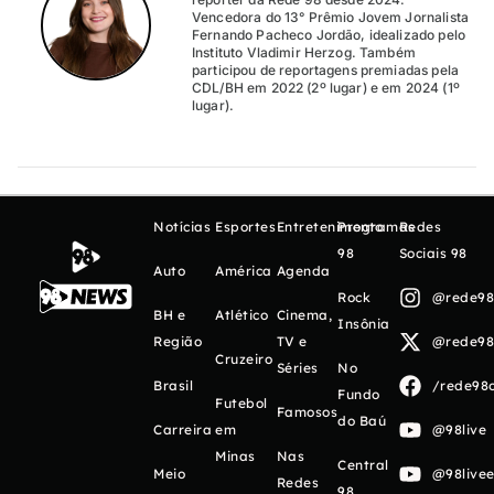
Vencedora do 13° Prêmio Jovem Jornalista
Fernando Pacheco Jordão, idealizado pelo
Instituto Vladimir Herzog. Também
participou de reportagens premiadas pela
CDL/BH em 2022 (2º lugar) e em 2024 (1º
lugar).
Notícias
Esportes
Entretenimento
Programas
Redes
98
Sociais 98
Auto
América
Agenda
Rock
@rede98o
BH e
Atlético
Cinema,
Insônia
Região
TV e
@rede98o
Cruzeiro
Séries
No
Brasil
/rede98o
Fundo
Futebol
Famosos
do Baú
Carreira
em
@98live
Minas
Nas
Central
Meio
@98livee
Redes
98