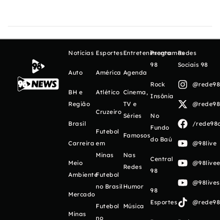
Notícias
Esportes
Entretenimento
Programas
Redes
98
Sociais 98
Auto
América
Agenda
Rock
@rede98o
BH e
Atlético
Cinema,
Insônia
Região
TV e
@rede98o
Cruzeiro
Séries
No
Brasil
/rede98o
Fundo
Futebol
Famosos
do Baú
Carreira
em
@98live
Minas
Nas
Central
Meio
@98livee
Redes
98
Ambiente
Futebol
@98live
no Brasil
Humor
98
Mercado
Esportes
@rede98o
Futebol
Música
Minas
no