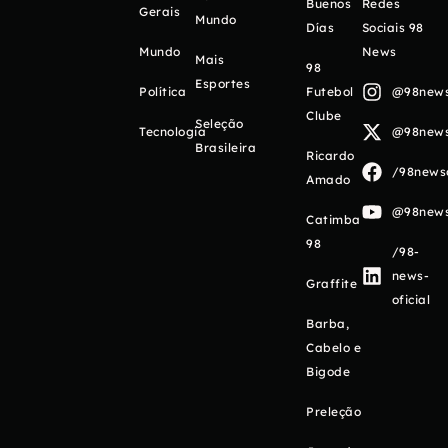
Buenos
Redes
Gerais
Mundo
Días
Sociais 98
Mundo
News
Mais
98
Esportes
Política
Futebol
@98newso
Clube
Seleção
Tecnologia
@98newso
Brasileira
Ricardo
/98newso
Amado
@98newso
Catimba
98
/98-
news-
Graffite
oficial
Barba,
Cabelo e
Bigode
Preleção