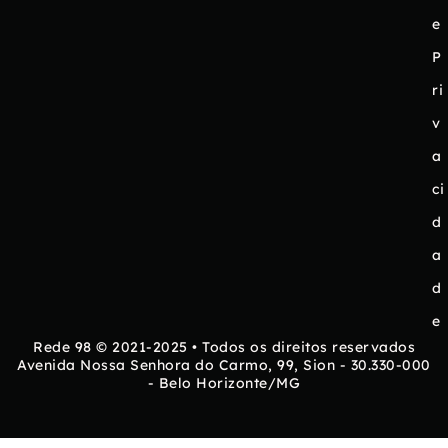
e
P
ri
v
a
ci
d
a
d
e
Rede 98 © 2021-2025 • Todos os direitos reservados
Avenida Nossa Senhora do Carmo, 99, Sion - 30.330-000
- Belo Horizonte/MG