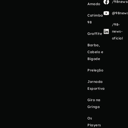
/98newso
Amado
@98newso
Catimba
98
/98-
news-
Graffite
oficial
Barba,
Cabelo e
Bigode
Preleção
Jornada
Esportiva
Giro na
Gringa
Os
Players