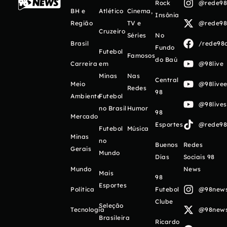
Rock
@rede98o
BH e
Atlético
Cinema,
Insônia
Região
TV e
@rede98o
Cruzeiro
Séries
No
Brasil
/rede98o
Fundo
Futebol
Famosos
do Baú
Carreira
em
@98live
Minas
Nas
Central
Meio
@98livee
Redes
98
Ambiente
Futebol
@98live
no Brasil
Humor
98
Mercado
Esportes
@rede98o
Futebol
Música
Minas
no
Buenos
Redes
Gerais
Mundo
Días
Sociais 98
Mundo
News
Mais
98
Esportes
Política
Futebol
@98newso
Clube
Seleção
Tecnologia
@98newso
Brasileira
Ricardo