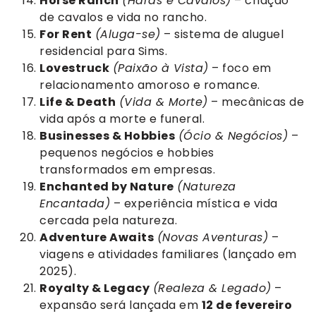
Horse Ranch
(Haras e Cavalos)
– criação
de cavalos e vida no rancho.
For Rent
(Aluga-se)
– sistema de aluguel
residencial para Sims.
Lovestruck
(Paixão à Vista)
– foco em
relacionamento amoroso e romance.
Life & Death
(Vida & Morte)
– mecânicas de
vida após a morte e funeral.
Businesses & Hobbies
(Ócio & Negócios)
–
pequenos negócios e hobbies
transformados em empresas.
Enchanted by Nature
(Natureza
Encantada)
– experiência mística e vida
cercada pela natureza.
Adventure Awaits
(Novas Aventuras)
–
viagens e atividades familiares (lançado em
2025).
Royalty & Legacy
(Realeza & Legado)
–
expansão será lançada em
12 de fevereiro