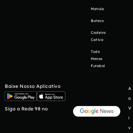
Matula
Buteco
Cadeira
Cativa
Tudo
Menos
Futebol
Baixe Nosso Aplicativo
A
o
V
Siga a Rede 98 no
i
v