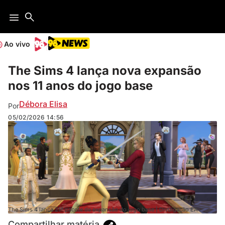
Ao vivo
The Sims 4 lança nova expansão
nos 11 anos do jogo base
Débora Elisa
Por
05/02/2026
14:56
The Sims 4 lança 21º pacote de expansão do jogo base | Divulgação EA
Compartilhar matéria