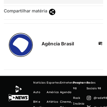
Compartilhar matéria
Agência Brasil
Notícias
Esportes
Entretenimento
Programas
Redes
98
Sociais 98
Auto
América
Agenda
Rock
@rede98o
BH e
Atlético
Cinema,
Insônia