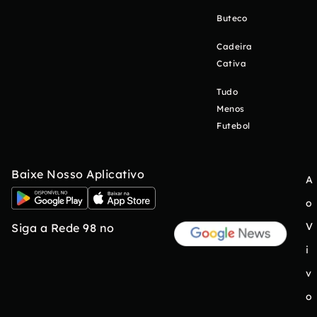
Buteco
Cadeira
Cativa
Tudo
Menos
Futebol
Baixe Nosso Aplicativo
A
o
V
Siga a Rede 98 no
i
v
o