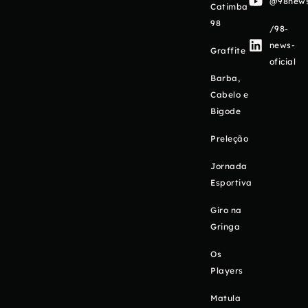
@98newso
Catimba
98
/98-
news-
Graffite
oficial
Barba,
Cabelo e
Bigode
Preleção
Jornada
Esportiva
Giro na
Gringa
Os
Players
Matula