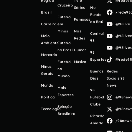
Região
TV e
@rede98o
Cruzeiro
Séries
No
Brasil
/rede98o
Fundo
Futebol
Famosos
do Baú
Carreira
em
@98live
Minas
Nas
Central
Meio
@98livee
Redes
98
Ambiente
Futebol
@98live
no Brasil
Humor
98
Mercado
Esportes
@rede98o
Futebol
Música
Minas
no
Buenos
Redes
Gerais
Mundo
Días
Sociais 98
Mundo
News
Mais
98
Esportes
Política
Futebol
@98newso
Clube
Seleção
Tecnologia
@98newso
Brasileira
Ricardo
/98newso
Amado