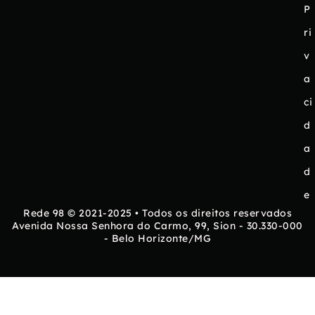
P
ri
v
a
ci
d
a
d
e
Rede 98 © 2021-2025 • Todos os direitos reservados
Avenida Nossa Senhora do Carmo, 99, Sion - 30.330-000
- Belo Horizonte/MG