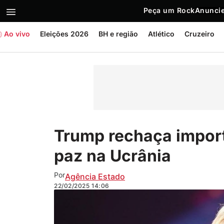
Peça um Rock
Anuncie
Ao vivo
Eleições 2026
BH e região
Atlético
Cruzeiro
Trump rechaça import
paz na Ucrânia
Por
Agência Estado
22/02/2025
14:06