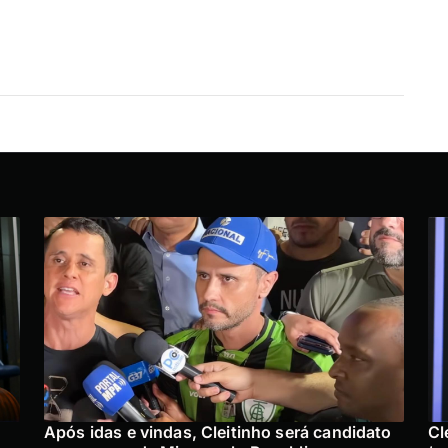
Após idas e vindas, Cleitinho será candidato
Cl