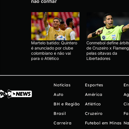
não confiar
Martelo batido: Quintero
Conmebol define árbit
é anunciado por clube
de Cruzeiro x Flameng
colombiano e não vai
pelas oitavas da
para o Atlético
Libertadores
Notícias
Esportes
En
Auto
América
Ag
BH e Região
Atlético
Ci
Brasil
Cruzeiro
Fa
Carreira
Futebol em Minas
Na