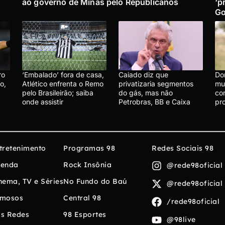
ao governo de Minas pelo Republicanos
‘p
Go
ro
‘Embalado’ fora de casa,
Caiado diz que
Do
o,
Atlético enfrenta o Remo
privatizaria segmentos
mu
pelo Brasileirão; saiba
do gás, mas não
co
onde assistir
Petrobras, BB e Caixa
pr
tretenimento
Programas 98
Redes Sociais 98
enda
Rock Insônia
@rede98oficial
nema, TV e Séries
No Fundo do Baú
@rede98oficial
mosos
Central 98
/rede98oficial
s Redes
98 Esportes
@98live