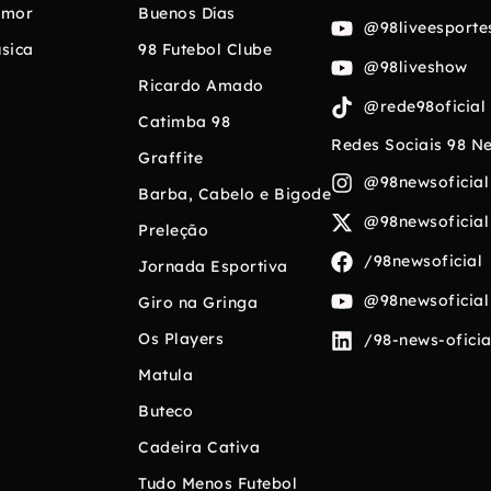
umor
Buenos Días
@98liveesporte
sica
98 Futebol Clube
@98liveshow
Ricardo Amado
@rede98oficial
Catimba 98
Redes Sociais 98 N
Graffite
@98newsoficial
Barba, Cabelo e Bigode
@98newsoficial
Preleção
/98newsoficial
Jornada Esportiva
@98newsoficial
Giro na Gringa
Os Players
/98-news-oficia
Matula
Buteco
Cadeira Cativa
Tudo Menos Futebol