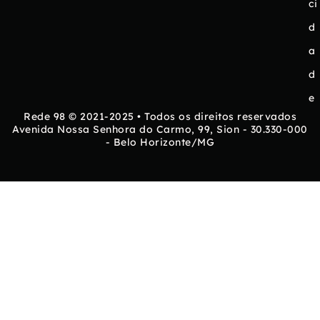
ci
d
a
d
e
Rede 98 © 2021-2025 • Todos os direitos reservados
Avenida Nossa Senhora do Carmo, 99, Sion - 30.330-000
- Belo Horizonte/MG