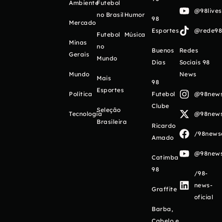
Ambiente
Futebol
@98live
no Brasil
Humor
98
Mercado
Esportes
@rede98o
Futebol
Música
Minas
no
Buenos
Redes
Gerais
Mundo
Días
Sociais 98
Mundo
News
Mais
98
Esportes
Política
Futebol
@98newso
Clube
Seleção
Tecnologia
@98newso
Brasileira
Ricardo
/98newso
Amado
@98newso
Catimba
98
/98-
news-
Graffite
oficial
Barba,
Cabelo e