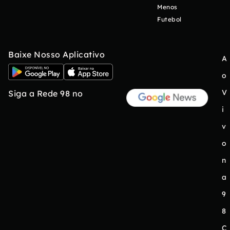
Menos
Futebol
Baixe Nosso Aplicativo
A
o
V
Siga a Rede 98 no
i
v
o
n
a
9
8
C