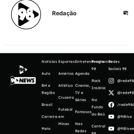
Redação
Notícias
Esportes
Entretenimento
Programas
Redes
98
Sociais 98
Auto
América
Agenda
Rock
@rede98o
BH e
Atlético
Cinema,
Insônia
Região
TV e
@rede98o
Cruzeiro
Séries
No
Brasil
/rede98o
Fundo
Futebol
Famosos
do Baú
Carreira
em
@98live
Minas
Nas
Central
Meio
@98livee
Redes
98