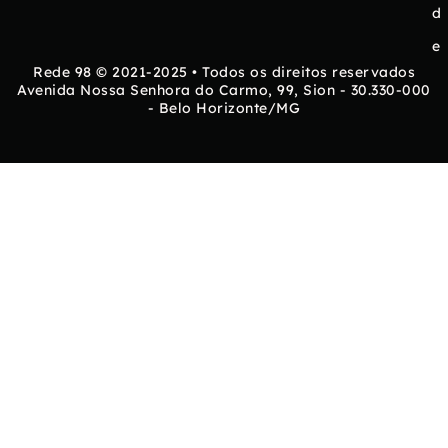
d
e
Rede 98 © 2021-2025 • Todos os direitos reservados
Avenida Nossa Senhora do Carmo, 99, Sion - 30.330-000
- Belo Horizonte/MG