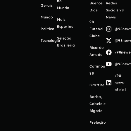
no
Buenos
Redes
Gerais
Mundo
Días
Sociais 98
Mundo
News
Mais
98
Esportes
Política
Futebol
@98newso
Clube
Seleção
Tecnologia
@98newso
Brasileira
Ricardo
/98newso
Amado
@98newso
Catimba
98
/98-
news-
Graffite
oficial
Barba,
Cabelo e
Bigode
Preleção