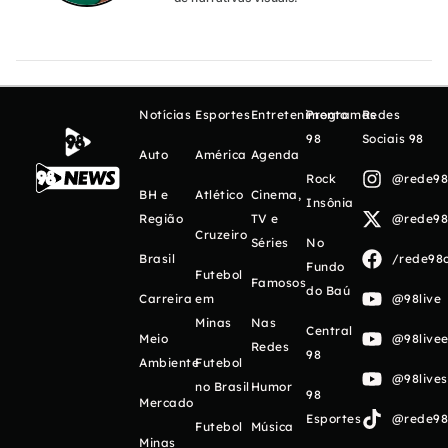
Notícias
Esportes
Entretenimento
Programas
Redes
98
Sociais 98
Auto
América
Agenda
Rock
@rede98o
BH e
Atlético
Cinema,
Insônia
Região
TV e
@rede98o
Cruzeiro
Séries
No
Brasil
/rede98o
Fundo
Futebol
Famosos
do Baú
Carreira
em
@98live
Minas
Nas
Central
Meio
@98livee
Redes
98
Ambiente
Futebol
@98live
no Brasil
Humor
98
Mercado
Esportes
@rede98o
Futebol
Música
Minas