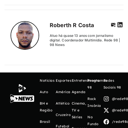
Roberth R Costa
Atuo há quase 13 anos com jornalismo
digital. Coordenador Multimídia. Rede 98 |
98 News
Notícias
Esportes
Entretenimento
Programas
Redes
98
Sociais 98
Auto
América
Agenda
Rock
@rede98o
BH e
Atlético
Cinema,
Insônia
Região
TV e
@rede98o
Cruzeiro
Séries
No
Brasil
/rede98o
Fundo
Futebol