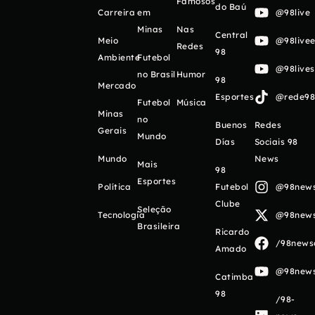
Famosos
do Baú
Carreira
em
@98live
Minas
Nas
Central
Meio
@98livee
Redes
98
Ambiente
Futebol
@98live
no Brasil
Humor
98
Mercado
Esportes
@rede98o
Futebol
Música
Minas
no
Buenos
Redes
Gerais
Mundo
Días
Sociais 98
Mundo
News
Mais
98
Esportes
Política
Futebol
@98newso
Clube
Seleção
Tecnologia
@98newso
Brasileira
Ricardo
/98newso
Amado
@98newso
Catimba
98
/98-