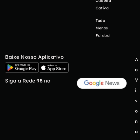
Cadeira
Cativa
Tudo
Menos
Futebol
Baixe Nosso Aplicativo
A
o
V
Siga a Rede 98 no
i
v
o
n
a