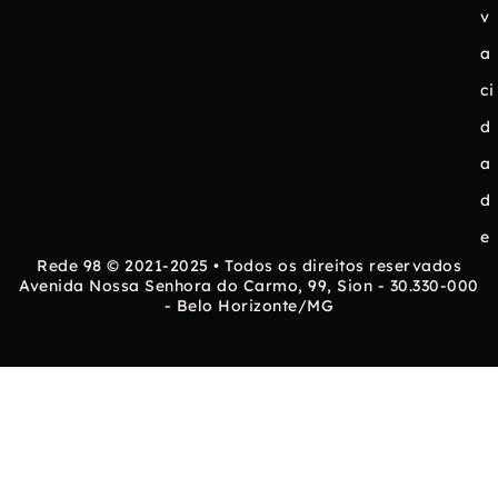
v
a
ci
d
a
d
e
Rede 98 © 2021-2025 • Todos os direitos reservados
Avenida Nossa Senhora do Carmo, 99, Sion - 30.330-000
- Belo Horizonte/MG