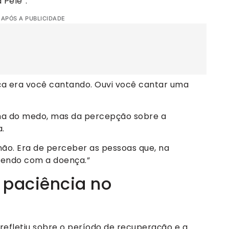
 Pele”.
 APÓS A PUBLICIDADE
ça era você cantando. Ouvi você cantar uma
inha do medo, mas da percepção sobre a
.
ão. Era de perceber as pessoas que, na
frendo com a doença.”
e paciência no
refletiu sobre o período de recuperação e a