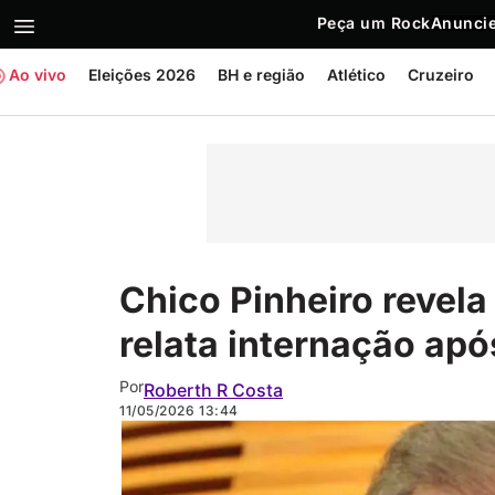
Peça um Rock
Anuncie
Ao vivo
Eleições 2026
BH e região
Atlético
Cruzeiro
Chico Pinheiro revela
relata internação apó
Por
Roberth R Costa
11/05/2026
13:44