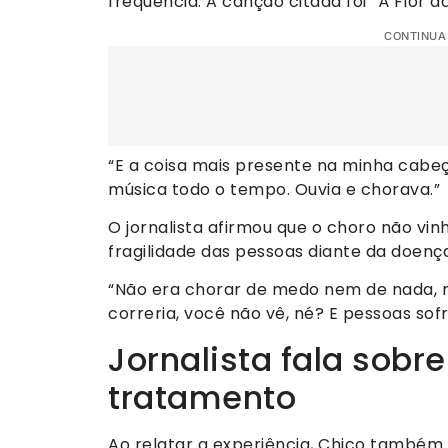
frequência. A canção citada foi “À Flor da
CONTINUA
“E a coisa mais presente na minha cabe
música todo o tempo. Ouvia e chorava.”
O jornalista afirmou que o choro não v
fragilidade das pessoas diante da doença
“Não era chorar de medo nem de nada, n
correria, você não vê, né? E pessoas so
Jornalista fala sobr
tratamento
Ao relatar a experiência, Chico também 