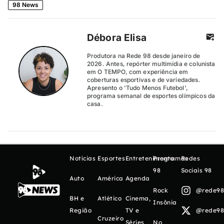
98 News
Débora Elisa
Produtora na Rede 98 desde janeiro de
2026. Antes, repórter multimídia e colunista
em O TEMPO, com experiência em
coberturas esportivas e de variedades.
Apresento o 'Tudo Menos Futebol',
programa semanal de esportes olímpicos da
casa.
Notícias
Esportes
Entretenimento
Programas
Redes
98
Sociais 98
Auto
América
Agenda
Rock
@rede98o
BH e
Atlético
Cinema,
Insônia
Região
TV e
@rede98o
Cruzeiro
Séries
No