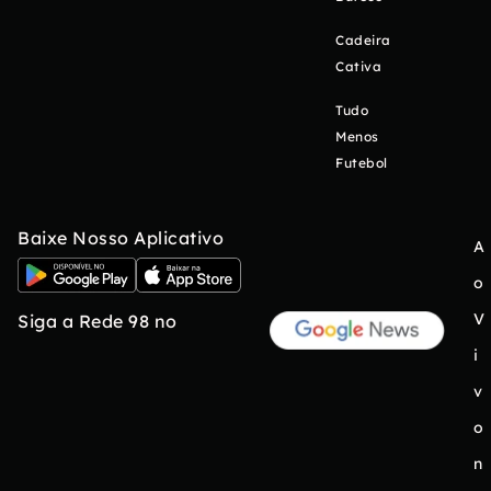
Cadeira
Cativa
Tudo
Menos
Futebol
Baixe Nosso Aplicativo
A
o
V
Siga a Rede 98 no
i
v
o
n