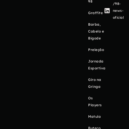
98
/98-
news-
Graffite
oficial
Barba,
Cabelo e
Bigode
Preleção
Jornada
Esportiva
Giro na
Gringa
Os
Players
Matula
Buteco