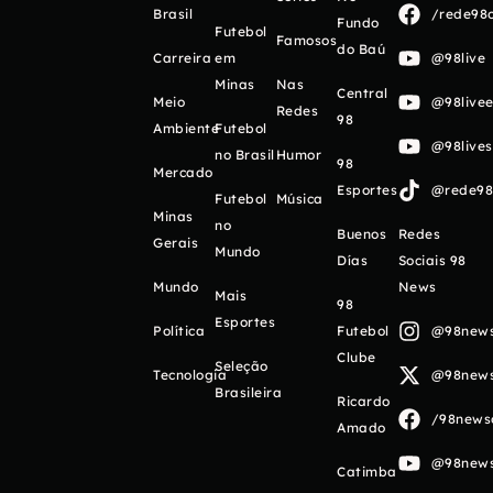
Brasil
/rede98o
Fundo
Futebol
Famosos
do Baú
Carreira
em
@98live
Minas
Nas
Central
Meio
@98livee
Redes
98
Ambiente
Futebol
@98live
no Brasil
Humor
98
Mercado
Esportes
@rede98o
Futebol
Música
Minas
no
Buenos
Redes
Gerais
Mundo
Días
Sociais 98
Mundo
News
Mais
98
Esportes
Política
Futebol
@98newso
Clube
Seleção
Tecnologia
@98newso
Brasileira
Ricardo
/98newso
Amado
@98newso
Catimba