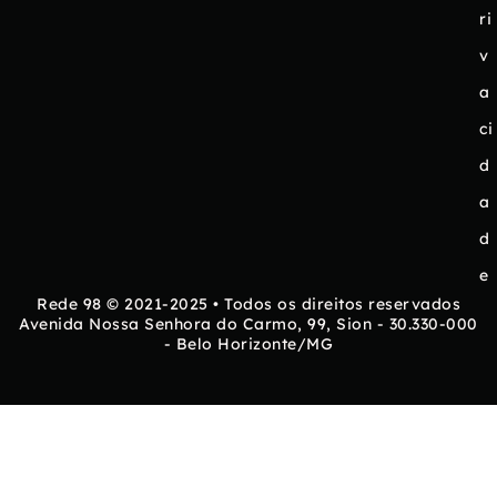
ri
v
a
ci
d
a
d
e
Rede 98 © 2021-2025 • Todos os direitos reservados
Avenida Nossa Senhora do Carmo, 99, Sion - 30.330-000
- Belo Horizonte/MG