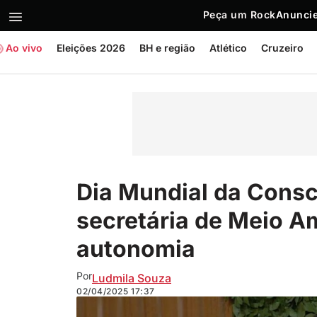
Peça um Rock
Anuncie
Ao vivo
Eleições 2026
BH e região
Atlético
Cruzeiro
Dia Mundial da Consc
secretária de Meio Am
autonomia
Por
Ludmila Souza
02/04/2025
17:37